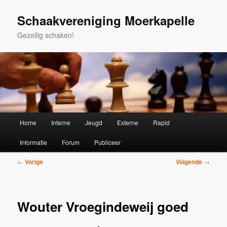
Spring
naar
Schaakvereniging Moerkapelle
de
Gezellig schaken!
primaire
inhoud
Hoofdmenu
Home
Interne
Jeugd
Externe
Rapid
Informatie
Forum
Publiceer
Bericht
←
Vorige
Volgende
→
navigatie
Wouter Vroegindeweij goed