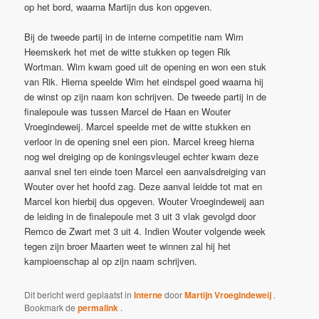
op het bord, waarna Martijn dus kon opgeven.
Bij de tweede partij in de interne competitie nam Wim
Heemskerk het met de witte stukken op tegen Rik
Wortman. Wim kwam goed uit de opening en won een stuk
van Rik. Hierna speelde Wim het eindspel goed waarna hij
de winst op zijn naam kon schrijven. De tweede partij in de
finalepoule was tussen Marcel de Haan en Wouter
Vroegindeweij. Marcel speelde met de witte stukken en
verloor in de opening snel een pion. Marcel kreeg hierna
nog wel dreiging op de koningsvleugel echter kwam deze
aanval snel ten einde toen Marcel een aanvalsdreiging van
Wouter over het hoofd zag. Deze aanval leidde tot mat en
Marcel kon hierbij dus opgeven. Wouter Vroegindeweij aan
de leiding in de finalepoule met 3 uit 3 vlak gevolgd door
Remco de Zwart met 3 uit 4. Indien Wouter volgende week
tegen zijn broer Maarten weet te winnen zal hij het
kampioenschap al op zijn naam schrijven.
Dit bericht werd geplaatst in
Interne
door
Martijn Vroegindeweij
.
Bookmark de
permalink
.