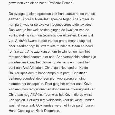
geworden van dit seizoen. Proficiat Remco!
De overige spelers speelden ook hun laatste ronde van dit
seizoen. AndrÃ© Nieuwlaat speelde tegen Arie Ymker. In
hun partij was er sprake van tegenovergestelde rokades.
Dan weet je het wel: beiden gingen de kwaliteit van de
koningstelling van hun tegenstander uittesten. De aanval
van AndrÃ© kwam eerder van de grond maar sloeg niet
door. Sterker nog: hij kwam iets minder te staan en bood
remise aan. Arie zag kansen om te winnen en nam het
remiseaanbod daarom niet aan. Arie verspeelde echter zijn
voordeel en kreeg het deksel op de neus en moest het
punt aan AndrÃ© laten. Christiaan Noorland en Kevin
Bakker speelden in hoog tempo hun partij. Christiaan
verkreeg voordeel door een pion voorsprong en ging
hiermee het eindspel in. Daar ging het echter mis: Kevin
kon een pion terugwinnen en door een nauwkeurigheid van
Christaan nog Ã©Ã©n. Toen was het Kevin die op winst
kon spelen. Het was niet voldoende voor de winst: remise
was het resultaat. Ook remise werd het in de partij tussen
Hans Geerling en Henk Doornhein.