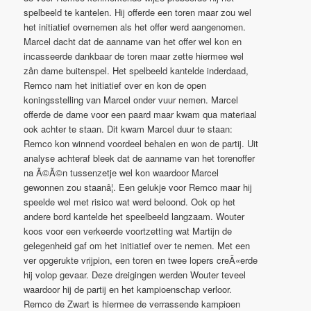
spelbeeld te kantelen. Hij offerde een toren maar zou wel
het initiatief overnemen als het offer werd aangenomen.
Marcel dacht dat de aanname van het offer wel kon en
incasseerde dankbaar de toren maar zette hiermee wel
zân dame buitenspel. Het spelbeeld kantelde inderdaad,
Remco nam het initiatief over en kon de open
koningsstelling van Marcel onder vuur nemen. Marcel
offerde de dame voor een paard maar kwam qua materiaal
ook achter te staan. Dit kwam Marcel duur te staan:
Remco kon winnend voordeel behalen en won de partij. Uit
analyse achteraf bleek dat de aanname van het torenoffer
na Ã©Ã©n tussenzetje wel kon waardoor Marcel
gewonnen zou staanâ¦. Een gelukje voor Remco maar hij
speelde wel met risico wat werd beloond. Ook op het
andere bord kantelde het speelbeeld langzaam. Wouter
koos voor een verkeerde voortzetting wat Martijn de
gelegenheid gaf om het initiatief over te nemen. Met een
ver opgerukte vrijpion, een toren en twee lopers creÃ«erde
hij volop gevaar. Deze dreigingen werden Wouter teveel
waardoor hij de partij en het kampioenschap verloor.
Remco de Zwart is hiermee de verrassende kampioen