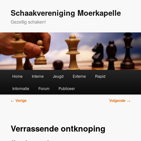
Spring
naar
Schaakvereniging Moerkapelle
de
Gezellig schaken!
primaire
inhoud
Hoofdmenu
Home
Interne
Jeugd
Externe
Rapid
Informatie
Forum
Publiceer
Bericht
←
Vorige
Volgende
→
navigatie
Verrassende ontknoping