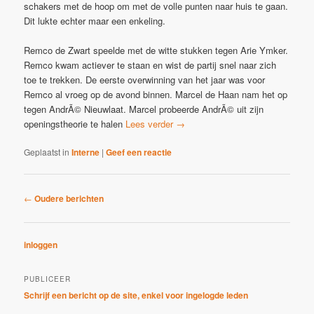
schakers met de hoop om met de volle punten naar huis te gaan.
Dit lukte echter maar een enkeling.
Remco de Zwart speelde met de witte stukken tegen Arie Ymker.
Remco kwam actiever te staan en wist de partij snel naar zich
toe te trekken. De eerste overwinning van het jaar was voor
Remco al vroeg op de avond binnen. Marcel de Haan nam het op
tegen AndrÃ© Nieuwlaat. Marcel probeerde AndrÃ© uit zijn
openingstheorie te halen
Lees verder
→
Geplaatst in
Interne
|
Geef een reactie
Bericht
←
Oudere berichten
navigatie
inloggen
PUBLICEER
Schrijf een bericht op de site, enkel voor ingelogde leden