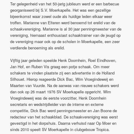
Ter gelegenheid van het 50-jarig jubileum werd er een barbecue
georganiseerd bij S.V. Moerkapelle. Het was een gezellige
bijeenkomst waar zowel oude als huidige leden elkaar weer
troffen. Marianne van Elteren werd benoemd tot erelid van de
schaakvereniging. Marianne is al 30 jaar penningmeester van de
vereniging, hiernaast enthousiast schaaktrainer van de jeugd op
de vereniging maar ook op de scholen in Moerkapelle, een zeer
verdiende benoeming als erelid.
Vijftig jaar geleden speelde Henk Doornhein, Roel Eindhoven,
Jan Hof, en Ruben Vis graag een potje schaak. Om meer
schakers te vinden plaatste zij een advertentie in de Holland
Silhouet. Hierop reageerde Dick Bac, Wim Vroegindeweij en
Maarten van Vuurde. Na de aanwas van nieuwe schakers werd
dan ook op 26 maart 1976 SV Moerkapelle opgericht. Wim
Vroegindeweij was de eerste voorzitter, Henk Doornhein
secretaris en wedstrijdleider van de interne en externe
competitie, Dick Bac werd penningsmeester en Jan Boone de
redacteur van het schaakblad. De schaakvereniging was eerst
gevestigd in het dorpshuis. Daarna verhuisd naar Op Moer en
sinds 2010 speelt SV Moerkapelle in clubgebouw Tropica.