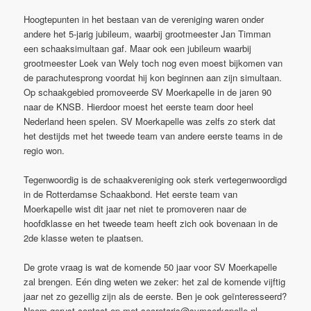
Hoogtepunten in het bestaan van de vereniging waren onder
andere het 5-jarig jubileum, waarbij grootmeester Jan Timman
een schaaksimultaan gaf. Maar ook een jubileum waarbij
grootmeester Loek van Wely toch nog even moest bijkomen van
de parachutesprong voordat hij kon beginnen aan zijn simultaan.
Op schaakgebied promoveerde SV Moerkapelle in de jaren 90
naar de KNSB. Hierdoor moest het eerste team door heel
Nederland heen spelen. SV Moerkapelle was zelfs zo sterk dat
het destijds met het tweede team van andere eerste teams in de
regio won.
Tegenwoordig is de schaakvereniging ook sterk vertegenwoordigd
in de Rotterdamse Schaakbond. Het eerste team van
Moerkapelle wist dit jaar net niet te promoveren naar de
hoofdklasse en het tweede team heeft zich ook bovenaan in de
2de klasse weten te plaatsen.
De grote vraag is wat de komende 50 jaar voor SV Moerkapelle
zal brengen. Eén ding weten we zeker: het zal de komende vijftig
jaar net zo gezellig zijn als de eerste. Ben je ook geïnteresseerd?
Neem gerust contact op met secretaris@svmoerkapelle.nl.