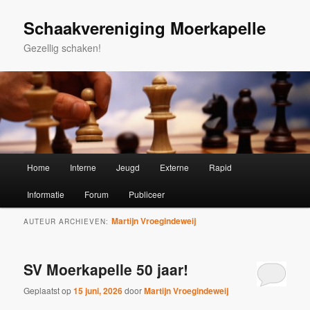
Spring
Spring
naar
naar
Schaakvereniging Moerkapelle
de
de
Gezellig schaken!
primaire
secundaire
inhoud
inhoud
Hoofdmenu
Home
Interne
Jeugd
Externe
Rapid
Informatie
Forum
Publiceer
Martijn Vroegindeweij
AUTEUR ARCHIEVEN:
SV Moerkapelle 50 jaar!
Geplaatst op
15 juni, 2026
door
Martijn Vroegindeweij