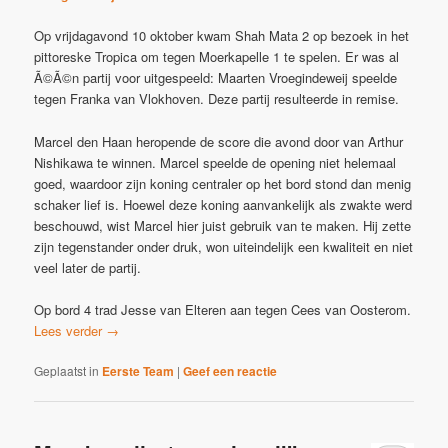
Op vrijdagavond 10 oktober kwam Shah Mata 2 op bezoek in het
pittoreske Tropica om tegen Moerkapelle 1 te spelen. Er was al
Ã©Ã©n partij voor uitgespeeld: Maarten Vroegindeweij speelde
tegen Franka van Vlokhoven. Deze partij resulteerde in remise.
Marcel den Haan heropende de score die avond door van Arthur
Nishikawa te winnen. Marcel speelde de opening niet helemaal
goed, waardoor zijn koning centraler op het bord stond dan menig
schaker lief is. Hoewel deze koning aanvankelijk als zwakte werd
beschouwd, wist Marcel hier juist gebruik van te maken. Hij zette
zijn tegenstander onder druk, won uiteindelijk een kwaliteit en niet
veel later de partij.
Op bord 4 trad Jesse van Elteren aan tegen Cees van Oosterom.
Lees verder
→
Geplaatst in
Eerste Team
|
Geef een reactie