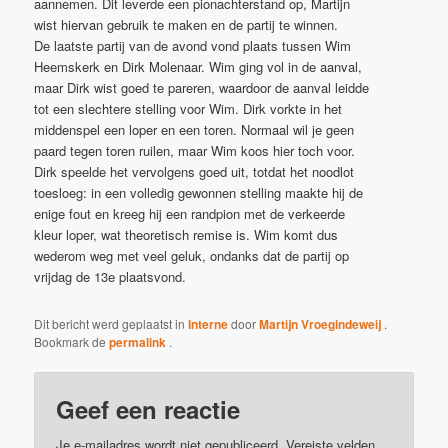
aannemen. Dit leverde een pionachterstand op, Martijn
wist hiervan gebruik te maken en de partij te winnen.
De laatste partij van de avond vond plaats tussen Wim
Heemskerk en Dirk Molenaar. Wim ging vol in de aanval,
maar Dirk wist goed te pareren, waardoor de aanval leidde
tot een slechtere stelling voor Wim. Dirk vorkte in het
middenspel een loper en een toren. Normaal wil je geen
paard tegen toren ruilen, maar Wim koos hier toch voor.
Dirk speelde het vervolgens goed uit, totdat het noodlot
toesloeg: in een volledig gewonnen stelling maakte hij de
enige fout en kreeg hij een randpion met de verkeerde
kleur loper, wat theoretisch remise is. Wim komt dus
wederom weg met veel geluk, ondanks dat de partij op
vrijdag de 13e plaatsvond.
Dit bericht werd geplaatst in
Interne
door
Martijn Vroegindeweij
.
Bookmark de
permalink
.
Geef een reactie
Je e-mailadres wordt niet gepubliceerd.
Vereiste velden