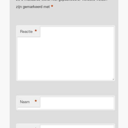
*
zijn gemarkeerd met
*
Reactie
*
Naam