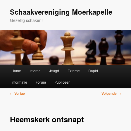
Spring
naar
Schaakvereniging Moerkapelle
de
Gezellig schaken!
primaire
inhoud
Hoofdmenu
Home
Interne
Jeugd
Externe
Rapid
Informatie
Forum
Publiceer
Bericht
←
Vorige
Volgende
→
navigatie
Heemskerk ontsnapt