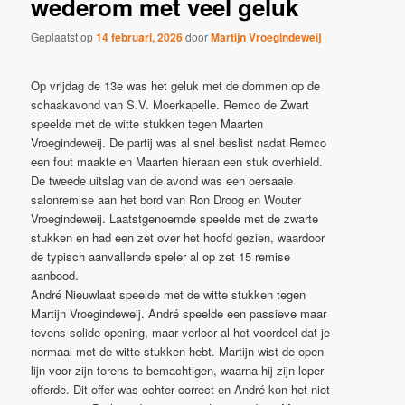
wederom met veel geluk
Geplaatst op
14 februari, 2026
door
Martijn Vroegindeweij
Op vrijdag de 13e was het geluk met de dommen op de
schaakavond van S.V. Moerkapelle. Remco de Zwart
speelde met de witte stukken tegen Maarten
Vroegindeweij. De partij was al snel beslist nadat Remco
een fout maakte en Maarten hieraan een stuk overhield.
De tweede uitslag van de avond was een oersaaie
salonremise aan het bord van Ron Droog en Wouter
Vroegindeweij.
Laatstgenoemde speelde met de zwarte
stukken en had een zet over het hoofd gezien, waardoor
de typisch aanvallende speler al op zet 15 remise
aanbood.
André Nieuwlaat speelde met de witte stukken tegen
Martijn Vroegindeweij. André speelde een passieve maar
tevens solide opening, maar verloor al het voordeel dat je
normaal met de witte stukken hebt. Martijn wist de open
lijn voor zijn torens te bemachtigen, waarna hij zijn loper
offerde. Dit offer was echter correct en André kon het niet