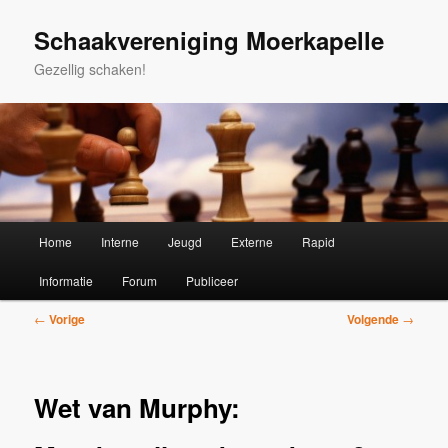
Spring
naar
Schaakvereniging Moerkapelle
de
Gezellig schaken!
primaire
inhoud
Hoofdmenu
Home
Interne
Jeugd
Externe
Rapid
Informatie
Forum
Publiceer
Bericht
←
Vorige
Volgende
→
navigatie
Wet van Murphy: