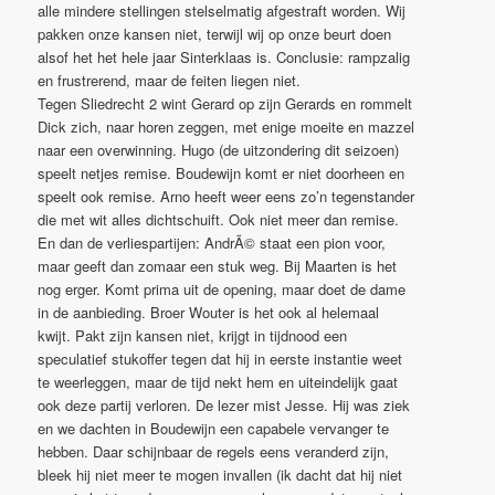
alle mindere stellingen stelselmatig afgestraft worden. Wij
pakken onze kansen niet, terwijl wij op onze beurt doen
alsof het het hele jaar Sinterklaas is. Conclusie: rampzalig
en frustrerend, maar de feiten liegen niet.
Tegen Sliedrecht 2 wint Gerard op zijn Gerards en rommelt
Dick zich, naar horen zeggen, met enige moeite en mazzel
naar een overwinning. Hugo (de uitzondering dit seizoen)
speelt netjes remise. Boudewijn komt er niet doorheen en
speelt ook remise. Arno heeft weer eens zo’n tegenstander
die met wit alles dichtschuift. Ook niet meer dan remise.
En dan de verliespartijen: AndrÃ© staat een pion voor,
maar geeft dan zomaar een stuk weg. Bij Maarten is het
nog erger. Komt prima uit de opening, maar doet de dame
in de aanbieding. Broer Wouter is het ook al helemaal
kwijt. Pakt zijn kansen niet, krijgt in tijdnood een
speculatief stukoffer tegen dat hij in eerste instantie weet
te weerleggen, maar de tijd nekt hem en uiteindelijk gaat
ook deze partij verloren. De lezer mist Jesse. Hij was ziek
en we dachten in Boudewijn een capabele vervanger te
hebben. Daar schijnbaar de regels eens veranderd zijn,
bleek hij niet meer te mogen invallen (ik dacht dat hij niet