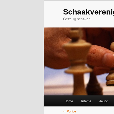
Spring
Schaakvereni
naar
de
Gezellig schaken!
primaire
inhoud
Hoofdmenu
Home
Interne
Jeugd
Bericht
←
Vorige