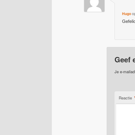
Hugo
o
Gefeli
Geef 
Je e-mailad
Reactie