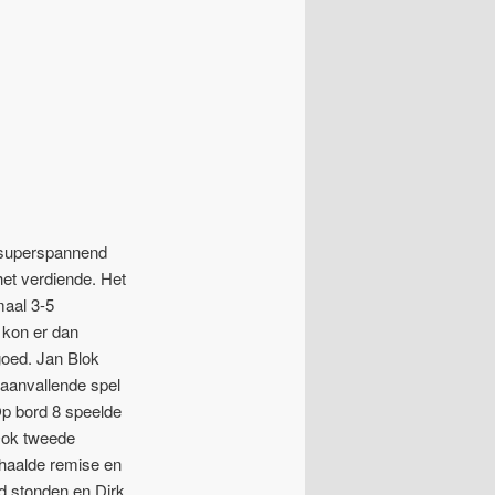
e superspannend
et verdiende. Het
maal 3-5
 kon er dan
goed. Jan Blok
 aanvallende spel
Op bord 8 speelde
 Ook tweede
behaalde remise en
d stonden en Dirk