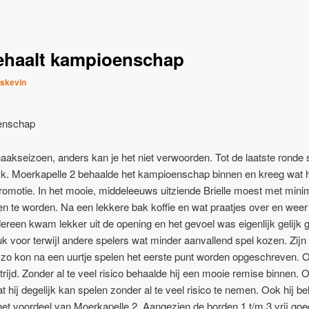
behaalt kampioenschap
skevin
oenschap
haakseizoen, anders kan je het niet verwoorden. Tot de laatste rond
ijk. Moerkapelle 2 behaalde het kampioenschap binnen en kreeg wat h
romotie. In het mooie, middeleeuws uitziende Brielle moest met mini
te worden. Na een lekkere bak koffie en wat praatjes over en weer
ereen kwam lekker uit de opening en het gevoel was eigenlijk gelijk 
k voor terwijl andere spelers wat minder aanvallend spel kozen. Zijn
n zo kon na een uurtje spelen het eerste punt worden opgeschreven. 
trijd. Zonder al te veel risico behaalde hij een mooie remise binnen.
at hij degelijk kan spelen zonder al te veel risico te nemen. Ook hij 
het voordeel van Moerkapelle 2. Aangezien de borden 1 t/m 3 vrij goe