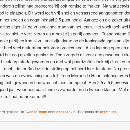
ndere stelling had probeerde hij ook remise te maken. Na wat zetwis
d te plaatsen. Dit werd toch vrij snel en verrassend aangenomen doo
 het spelen en nogminimaal 2,5 punt nodig. Aangezien die zeker uit 
g eigenlijk de vrijspelende man van het team. Het voelt toch wel le
ie rol niet te verzilveren en moest zijn partij opgeven. Tussenstand 2,
ie partij en kon al vrij snel zijn dame op de koningsvleugel van zij
or heel veel druk maar ook voor precies spel. Alles lag nog open en 
rd het nog opletten geblazen. Toch zorgde dit voor een gewonnen ei
 bleek erg sterk geworden en met wat paardzetten leek hij direct de pa
r dacht dat er 3x dezelfde stelling op het bord leek te staan. Na gro
en en was de overwinning een feit. Toen Marcel de Haan ook nog even
ling toch gewonnen had was het feest compleet. Een 2,5 â 5,5 overwin
nd jaar weer een paar tandjes zwaarder in de tweede klasse. Met e
 zijn: Laat maar komen!!!
werd geplaatst in
Tweede Team
door
chesskevin
. Bookmark de
permalink
.
2 BEHAALT KAMPIOENSCHAP
”