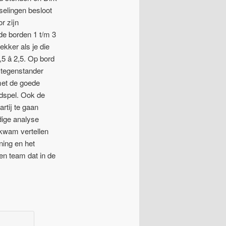
selingen besloot
r zijn
de borden 1 t/m 3
kker als je die
5 â 2,5. Op bord
n tegenstander
met de goede
ndspel. Ook de
rtij te gaan
ndige analyse
 kwam vertellen
ning en het
en team dat in de