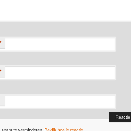
*
*
m spam te verminderen.
Bekijk hoe je reactie