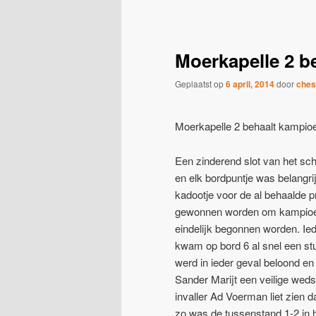
navigatie
Moerkapelle 2 
Geplaatst op
6 april, 2014
door
ches
Moerkapelle 2 behaalt kampi
Een zinderend slot van het sc
en elk bordpuntje was belangr
kadootje voor de al behaalde p
gewonnen worden om kampioen 
eindelijk begonnen worden. Ied
kwam op bord 6 al snel een stu
werd in ieder geval beloond e
Sander Marijt een veilige weds
invaller Ad Voerman liet zien d
zo was de tussenstand 1-2 in 