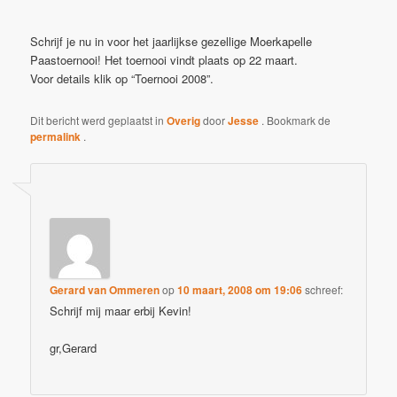
Schrijf je nu in voor het jaarlijkse gezellige Moerkapelle
Paastoernooi! Het toernooi vindt plaats op 22 maart.
Voor details klik op “Toernooi 2008”.
Dit bericht werd geplaatst in
Overig
door
Jesse
. Bookmark de
permalink
.
3 GEDACHTEN OVER “
TOERNOOI 2008
”
Gerard van Ommeren
op
10 maart, 2008 om 19:06
schreef:
Schrijf mij maar erbij Kevin!
gr,Gerard