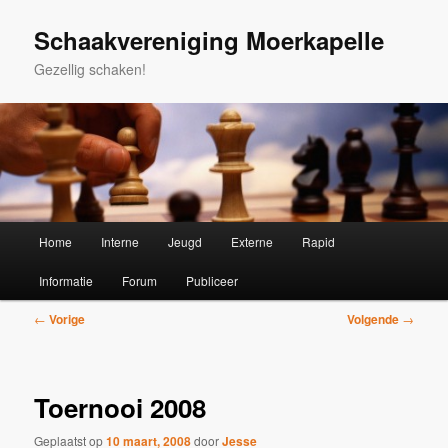
Spring
naar
Schaakvereniging Moerkapelle
de
Gezellig schaken!
primaire
inhoud
Hoofdmenu
Home
Interne
Jeugd
Externe
Rapid
Informatie
Forum
Publiceer
Bericht
←
Vorige
Volgende
→
navigatie
Toernooi 2008
Geplaatst op
10 maart, 2008
door
Jesse