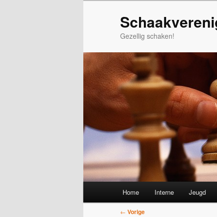
Spring
Schaakvereni
naar
de
Gezellig schaken!
primaire
inhoud
Hoofdmenu
Home
Interne
Jeugd
Bericht
←
Vorige