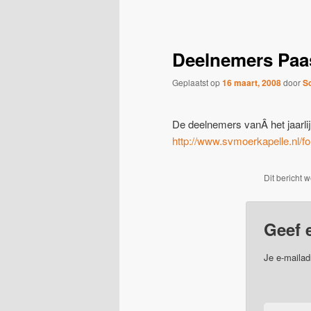
navigatie
Deelnemers Paa
Geplaatst op
16 maart, 2008
door
S
De deelnemers vanÂ het jaarlij
http://www.svmoerkapelle.nl/f
Dit bericht 
Geef 
Je e-mailad