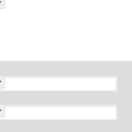
*
*
*