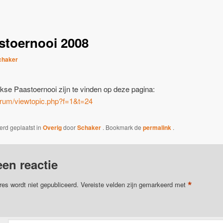
stoernooi 2008
chaker
kse Paastoernooi zijn te vinden op deze pagina:
orum/viewtopic.php?f=1&t=24
werd geplaatst in
Overig
door
Schaker
. Bookmark de
permalink
.
een reactie
*
res wordt niet gepubliceerd.
Vereiste velden zijn gemarkeerd met