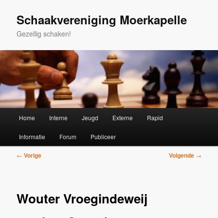
Spring
naar
Schaakvereniging Moerkapelle
de
Gezellig schaken!
primaire
inhoud
Hoofdmenu
Home
Interne
Jeugd
Externe
Rapid
Informatie
Forum
Publiceer
Bericht
←
Vorige
Volgende
→
navigatie
Wouter Vroegindeweij