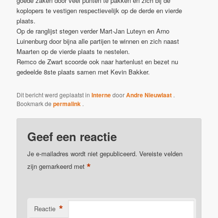
goede zaken door veel punten te pakken en zich bij de
koplopers te vestigen respectievelijk op de derde en vierde
plaats.
Op de ranglijst stegen verder Mart-Jan Luteyn en Arno
Luinenburg door bijna alle partijen te winnen en zich naast
Maarten op de vierde plaats te nestelen.
Remco de Zwart scoorde ook naar hartenlust en bezet nu
gedeelde 8ste plaats samen met Kevin Bakker.
Dit bericht werd geplaatst in
Interne
door
Andre Nieuwlaat
.
Bookmark de
permalink
.
Geef een reactie
Je e-mailadres wordt niet gepubliceerd.
Vereiste velden
*
zijn gemarkeerd met
*
Reactie