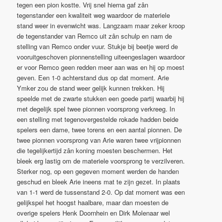
tegen een pion kostte. Vrij snel hierna gaf zân
tegenstander een kwaliteit weg waardoor de materiele
stand weer in evenwicht was. Langzaam maar zeker kroop
de tegenstander van Remco uit zân schulp en nam de
stelling van Remco onder vuur. Stukje bij beetje werd de
vooruitgeschoven pionnenstelling uiteengeslagen waardoor
er voor Remco geen redden meer aan was en hij op moest
geven. Een 1-0 achterstand dus op dat moment. Arie
Ymker zou de stand weer gelijk kunnen trekken. Hij
speelde met de zwarte stukken een goede partij waarbij hij
met degelijk spel twee pionnen voorsprong verkreeg. In
een stelling met tegenovergestelde rokade hadden beide
spelers een dame, twee torens en een aantal pionnen. De
twee pionnen voorsprong van Arie waren twee vrijpionnen
die tegelijkertijd zân koning moesten beschermen. Het
bleek erg lastig om de materiele voorsprong te verzilveren.
Sterker nog, op een gegeven moment werden de handen
geschud en bleek Arie ineens mat te zijn gezet. In plaats
van 1-1 werd de tussenstand 2-0. Op dat moment was een
gelijkspel het hoogst haalbare, maar dan moesten de
overige spelers Henk Doornhein en Dirk Molenaar wel