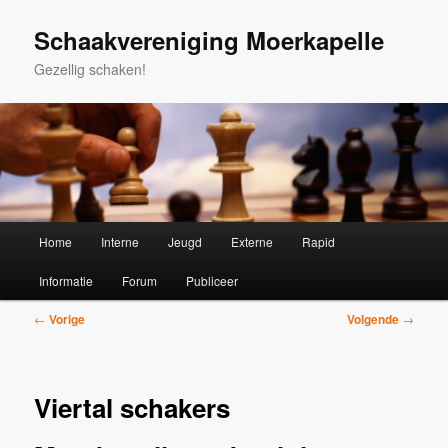
Spring
naar
Schaakvereniging Moerkapelle
de
Gezellig schaken!
primaire
inhoud
Hoofdmenu
Home
Interne
Jeugd
Externe
Rapid
Informatie
Forum
Publiceer
Bericht
←
Vorige
Volgende
→
navigatie
Viertal schakers