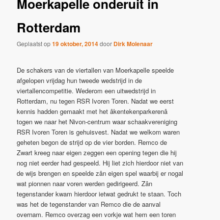
Moerkapelle onderuit in
Rotterdam
Geplaatst op
19 oktober, 2014
door
Dirk Molenaar
De schakers van de viertallen van Moerkapelle speelde
afgelopen vrijdag hun tweede wedstrijd in de
viertallencompetitie. Wederom een uitwedstrijd in
Rotterdam, nu tegen RSR Ivoren Toren. Nadat we eerst
kennis hadden gemaakt met het âkentekenparkerenâ
togen we naar het Nivon-centrum waar schaakvereniging
RSR Ivoren Toren is gehuisvest. Nadat we welkom waren
geheten begon de strijd op de vier borden. Remco de
Zwart kreeg naar eigen zeggen een opening tegen die hij
nog niet eerder had gespeeld. Hij liet zich hierdoor niet van
de wijs brengen en speelde zân eigen spel waarbij er nogal
wat pionnen naar voren werden gedirigeerd. Zân
tegenstander kwam hierdoor ietwat gedrukt te staan. Toch
was het de tegenstander van Remco die de aanval
overnam. Remco overzag een vorkje wat hem een toren