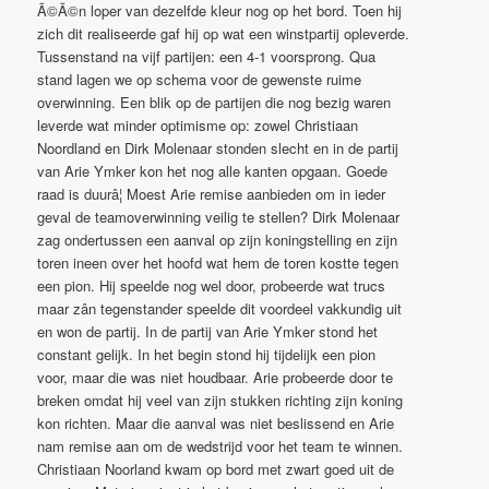
Ã©Ã©n loper van dezelfde kleur nog op het bord. Toen hij
zich dit realiseerde gaf hij op wat een winstpartij opleverde.
Tussenstand na vijf partijen: een 4-1 voorsprong. Qua
stand lagen we op schema voor de gewenste ruime
overwinning. Een blik op de partijen die nog bezig waren
leverde wat minder optimisme op: zowel Christiaan
Noordland en Dirk Molenaar stonden slecht en in de partij
van Arie Ymker kon het nog alle kanten opgaan. Goede
raad is duurâ¦ Moest Arie remise aanbieden om in ieder
geval de teamoverwinning veilig te stellen? Dirk Molenaar
zag ondertussen een aanval op zijn koningstelling en zijn
toren ineen over het hoofd wat hem de toren kostte tegen
een pion. Hij speelde nog wel door, probeerde wat trucs
maar zân tegenstander speelde dit voordeel vakkundig uit
en won de partij. In de partij van Arie Ymker stond het
constant gelijk. In het begin stond hij tijdelijk een pion
voor, maar die was niet houdbaar. Arie probeerde door te
breken omdat hij veel van zijn stukken richting zijn koning
kon richten. Maar die aanval was niet beslissend en Arie
nam remise aan om de wedstrijd voor het team te winnen.
Christiaan Noorland kwam op bord met zwart goed uit de