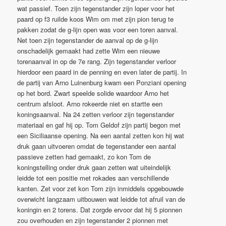
wat passief. Toen zijn tegenstander zijn loper voor het
paard op f3 ruilde koos Wim om met zijn pion terug te
pakken zodat de g-lijn open was voor een toren aanval.
Net toen zijn tegenstander de aanval op de g-lijn
onschadelijk gemaakt had zette Wim een nieuwe
torenaanval in op de 7e rang. Zijn tegenstander verloor
hierdoor een paard in de penning en even later de partij. In
de partij van Arno Luinenburg kwam een Ponziani opening
op het bord. Zwart speelde solide waardoor Arno het
centrum afsloot. Arno rokeerde niet en startte een
koningsaanval. Na 24 zetten verloor zijn tegenstander
materiaal en gaf hij op. Tom Geldof zijn partij begon met
een Siciliaanse opening. Na een aantal zetten kon hij wat
druk gaan uitvoeren omdat de tegenstander een aantal
passieve zetten had gemaakt, zo kon Tom de
koningstelling onder druk gaan zetten wat uiteindelijk
leidde tot een positie met rokades aan verschillende
kanten. Zet voor zet kon Tom zijn inmiddels opgebouwde
overwicht langzaam uitbouwen wat leidde tot afruil van de
koningin en 2 torens. Dat zorgde ervoor dat hij 5 pionnen
zou overhouden en zijn tegenstander 2 pionnen met