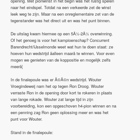
opening. Met pionwinst in het begin was het rustig spelen
naar het eindspel. Totdat na een verkeerde zet de winst
leek weg te zijn. Maar na een onreglementaire zet van de
tegenstander was het direct uit en was het punt binnen.
De uitslag kwam hiermee op een 5Â½-2Â½ overwinning.
Of het genoeg is voor het kampioenschap? Concurrent
Barendrecht/IJsselmonde weet wat hun te doen staat: ze
hoeven hun wedstrijd âalleen maarâ te winnen. Voor even
mogen we genieten van de koppositie en mogelijk zelfs
meerâ¦
In de finalepoule was er Ã©Ã©n wedstrijd. Wouter
Vroegindeweij nam het op tegen Ron Droog. Wouter
verraste Ron in de opening door kort te rokeren in plaats
van lange rokade. Wouter zat lange tijd in zijn
voorbereiding, kon een opgeschoven h4-pion winnen en na
een penning zag Ron geen oplossing meer en was het
punt voor Wouter.
Stand in de finalepoule: