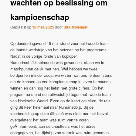
wachten op beslissing om
kampioenschap
Geplaatst op
18 mei, 2025
door
Dirk Molenaar
Op donderdagavond 15 mei stond voor het tweede team
de laatste wedstrijd van het seizoen op het programma.
Nadat in de vorige ronde van koploper
Barendrecht/IJsselmonde was gewonnen, staan we in
matchpunten gelijk met hen. Wel hebben we twee
bordpunten minder zodat we wisten wat ons te doen stond
om de kansen op een kampioenschap in leven te houden:
winnen en dan nog het liefst met grote cijfers. Op het
programma stond een uitwedstrijd tegen het tweede team
van Hoeksche Waard. Even op de kaart gekeken, de reis
ging dit keer helemaal naar Numansdorp. Bij de
voorbereiding op deze âfinaleâ was niets aan het toeval
overgelaten: het team was ruim van te voren
geÃ¯nformeerd, aan de chauffeurs was het adres
doorgegeven, het tijdstip van vertrek was ruim genomen.