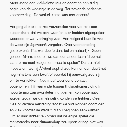
Niets stond een vlekkeloze reis en daarmee een tijdig
begin van de wedstrijd in de weg. Tot zover de bedachte
voorbereiding. De werkelijkheid was iets andersâ¦.
Het ging al mis met het verzamelen voor vertrek: een
speler dacht dat we een kwartier later hadden afgesproken
waardoor er wat vertraging was. Een volgend teamlid was
de wedstrijd âgewoonâ vergeten. Over voorbereiding
gesprokenâ¦ Tja, wat doe je dan: bellen natuurlijk. Geen
gehoor. Mmm, moeten we dan een ander teamlid op het
laatste moment vragen om mee te spelen? Dat zal niet
meevallen, als hij Ã¼berhaupt al zou kunnen dan duurt het
nog minstens een kwartier voordat hij aanwezig zou zijn
om te vertrekken. Nog maar weer eens contact
opgenomen. Hij was ondertussen thuisgekomen, ging in
hoog tempo zân avondeten nuttigen en kon opgehaald
worden zodat we dan eindelijk konden vertrekken. Geen
files of verdere vertraging zodat we vlot konden doorrijden
en vlak voordat de wedstrijd zou beginnen aankwamen.
Om er daar achter te komen dat de enige speler die
rechtstreeks naar Numansdorp zou rijden er nog niet was.