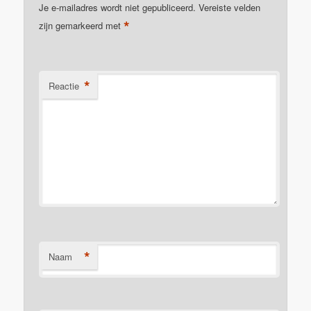
Je e-mailadres wordt niet gepubliceerd.
Vereiste velden
*
zijn gemarkeerd met
*
Reactie
*
Naam