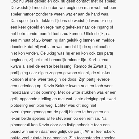
Ook nu weer gebeld en ook nu geen contact met de speler.
De wedstrijd moest nu dan wel beginnen maar wel met een
speler minder zonder te weten wat er aan de hand was.
Dan speel je niet lekker: tijdens de wedstrijd werd er nog
een keer gebeld en regelmatig gekeken naar de ingang of
het betreffende teamlid toch zou komen. Uiteindelijk, na
een minuut of 25 kwam hij dan gelukkig binnen en meldde
doodleuk dat hij wat later was omdat hij de speellocatie
niet kon vinden. Gelukkig was hij er en kon ook zijn partij
beginnen, zij het met behoorlijk minder tijd. Kort hierna
kwam al snel de eerste beslissing. Remco de Zwart zijn
partij ging naar eigen zeggen gewoon slecht, de stukken
konden al snel weer terug in de doos. Zijn partij leverde
een nederlaag op. Kevin Bakker kwam snel en toch weer
moeizaam uit de opening. Met de witte stukken was er een
gelijkopgaande stelling en met wat lichte dreiging gaf zwart
plotseling een pion weg. Echter was dit nog niet
overtuigend genoeg om de partij binnen te hengelen en
leken beide spelers af te stevenen op een remise. Na
pionnenruil kon Kevin door een listig schaakje toch een
paard winnen en daarmee gelijk de partij. Wim Heemskerk
pakte veel ruimte in de opening. Zijn tegenstander speelde