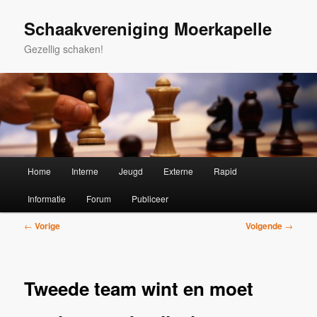
Spring
naar
Schaakvereniging Moerkapelle
de
Gezellig schaken!
primaire
inhoud
Hoofdmenu
Home
Interne
Jeugd
Externe
Rapid
Informatie
Forum
Publiceer
Bericht
←
Vorige
Volgende
→
navigatie
Tweede team wint en moet