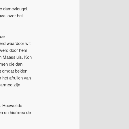
de damevleugel.
nval over het
 de
erd waardoor wit
l werd door hem
n Maassluis. Kon
omen die dan
at omdat beiden
 het afruilen van
aarmee zijn
n. Hoewel de
ten en hiermee de