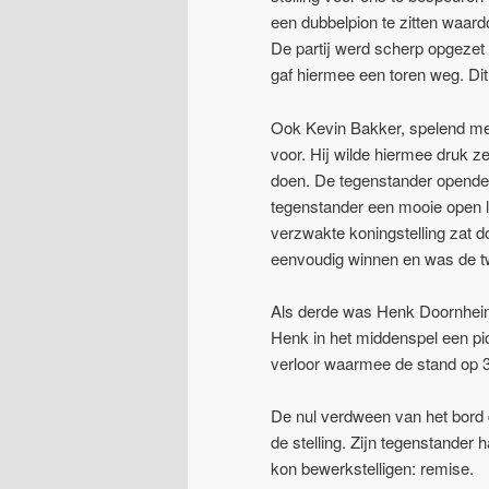
een dubbelpion te zitten waard
De partij werd scherp opgezet
gaf hiermee een toren weg. Dit 
Ook Kevin Bakker, spelend met 
voor. Hij wilde hiermee druk z
doen. De tegenstander opende d
tegenstander een mooie open l
verzwakte koningstelling zat d
eenvoudig winnen en was de tw
Als derde was Henk Doornhein 
Henk in het middenspel een pio
verloor waarmee de stand op 3
De nul verdween van het bord d
de stelling. Zijn tegenstander
kon bewerkstelligen: remise.