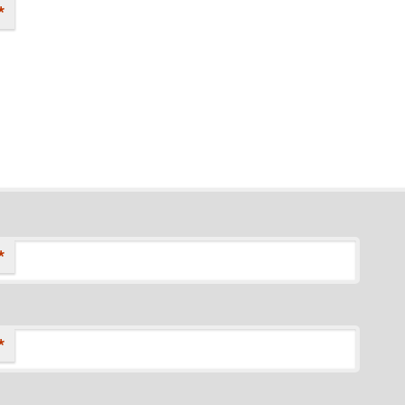
*
*
*