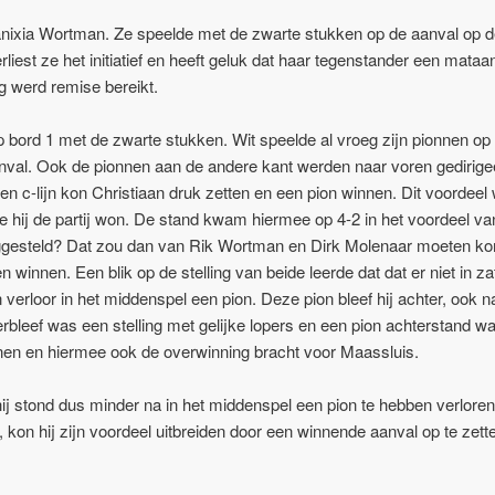
anixia Wortman. Ze speelde met de zwarte stukken op de aanval op 
iest ze het initiatief en heeft geluk dat haar tegenstander een mataa
ing werd remise bereikt.
 bord 1 met de zwarte stukken. Wit speelde al vroeg zijn pionnen op
nval. Ook de pionnen aan de andere kant werden naar voren gedirige
pen c-lijn kon Christiaan druk zetten en een pion winnen. Dit voordee
ij de partij won. De stand kwam hiermee op 4-2 in het voordeel va
liggesteld? Dat zou dan van Rik Wortman en Dirk Molenaar moeten k
n winnen. Een blik op de stelling van beide leerde dat dat er niet in z
verloor in het middenspel een pion. Deze pion bleef hij achter, ook na
rbleef was een stelling met gelijke lopers en een pion achterstand w
nnen en hiermee ook de overwinning bracht voor Maassluis.
ij stond dus minder na in het middenspel een pion te hebben verlore
 kon hij zijn voordeel uitbreiden door een winnende aanval op te zet