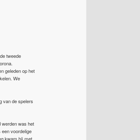
 de tweede
Corona.
en geleden op het
ikelen. We
g van de spelers
jd werden was het
s een voordelige
roeg kwam hij met