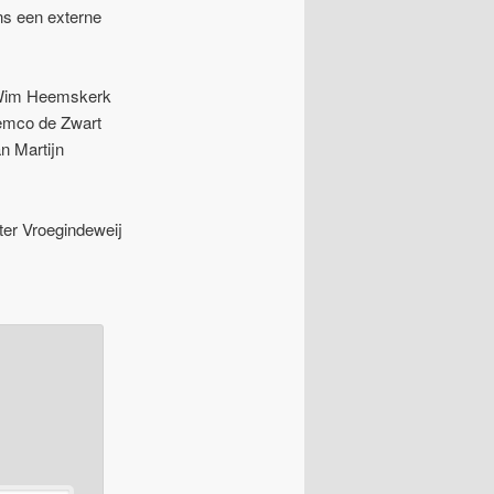
ns een externe
n Wim Heemskerk
Remco de Zwart
n Martijn
ter Vroegindeweij