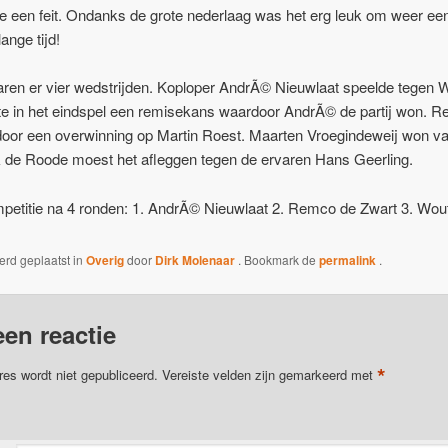
 een feit. Ondanks de grote nederlaag was het erg leuk om weer ee
ange tijd!
waren er vier wedstrijden. Koploper AndrÃ© Nieuwlaat speelde tege
ste in het eindspel een remisekans waardoor AndrÃ© de partij won. 
 door een overwinning op Martin Roest. Maarten Vroegindeweij won va
ik de Roode moest het afleggen tegen de ervaren Hans Geerling.
petitie na 4 ronden: 1. AndrÃ© Nieuwlaat 2. Remco de Zwart 3. Wou
werd geplaatst in
Overig
door
Dirk Molenaar
. Bookmark de
permalink
.
een reactie
*
res wordt niet gepubliceerd.
Vereiste velden zijn gemarkeerd met