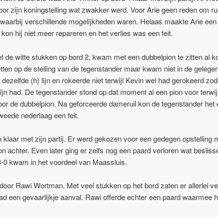
oor zijn koningstelling wat zwakker werd. Voor Arie geen reden om ru
 waarbij verschillende mogelijkheden waren. Helaas maakte Arie een
kon hij niet meer repareren en het verlies was een feit.
de witte stukken op bord 2, kwam met een dubbelpion te zitten al koo
etten op de stelling van de tegenstander maar kwam niet in de gelegen
ezelfde (h) lijn en rokeerde niet terwijl Kevin wel had gerokeerd zoda
ijn had. De tegenstander stond op dat moment al een pion voor terwij
oor de dubbelpion. Na geforceerde dameruil kon de tegenstander het 
eede nederlaag een feit.
klaar met zijn partij. Er werd gekozen voor een gedegen opstelling
n achter. Even later ging er zelfs nog een paard verloren wat beslisse
-0 kwam in het voordeel van Maassluis.
oor Rawi Wortman. Met veel stukken op het bord zaten er allerlei ve
 had een gevaarlijkje aanval. Rawi offerde echter een paard waarmee 