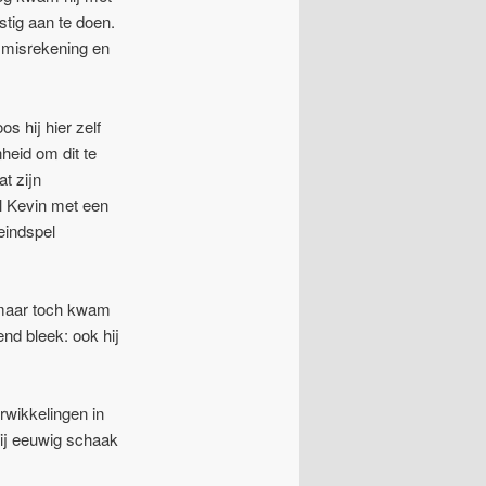
stig aan te doen.
 misrekening en
s hij hier zelf
heid om dit te
t zijn
l Kevin met een
eindspel
 maar toch kwam
nd bleek: ook hij
rwikkelingen in
hij eeuwig schaak