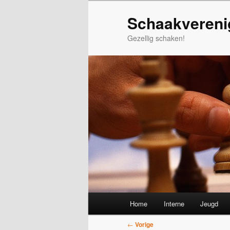
Spring
Schaakvereni
naar
de
Gezellig schaken!
primaire
inhoud
Hoofdmenu
Home
Interne
Jeugd
Bericht
←
Vorige