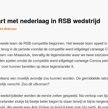
rt met nederlaag in RSB wedstrijd
irk Molenaar
 tweede team de RSB competitie begonnen. Het tweede team speelt in
 terug in de periode voordat de competitie werd stilgelegd vanwege 
eam van Maassluis, toevallig de tegenstander waar we twee seizoen
den spelen omdat de competitie werd stilgelegd vanwege Corona per
 voor kunnen bereiden op deze tegenstander ð.
leens een moeilijk avondje zou kunnen worden. De gemiddelde ratin
lijk verschil. Zou dit uitkomen?
edstrijdleider werden de eerste zetten gespeeld. Na verloop van ti
stander stukje bij beetje beter begon te staan terwijl er bijna nergen
viel. Als eerste was Arie Ymker op bord 4 klaar met zijn partij. Al v