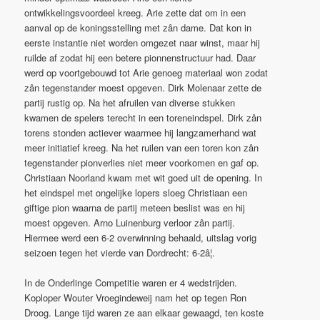
ontwikkelingsvoordeel kreeg. Arie zette dat om in een
aanval op de koningsstelling met zân dame. Dat kon in
eerste instantie niet worden omgezet naar winst, maar hij
ruilde af zodat hij een betere pionnenstructuur had. Daar
werd op voortgebouwd tot Arie genoeg materiaal won zodat
zân tegenstander moest opgeven. Dirk Molenaar zette de
partij rustig op. Na het afruilen van diverse stukken
kwamen de spelers terecht in een toreneindspel. Dirk zân
torens stonden actiever waarmee hij langzamerhand wat
meer initiatief kreeg. Na het ruilen van een toren kon zân
tegenstander pionverlies niet meer voorkomen en gaf op.
Christiaan Noorland kwam met wit goed uit de opening. In
het eindspel met ongelijke lopers sloeg Christiaan een
giftige pion waarna de partij meteen beslist was en hij
moest opgeven. Arno Luinenburg verloor zân partij.
Hiermee werd een 6-2 overwinning behaald, uitslag vorig
seizoen tegen het vierde van Dordrecht: 6-2â¦.
In de Onderlinge Competitie waren er 4 wedstrijden.
Koploper Wouter Vroegindeweij nam het op tegen Ron
Droog. Lange tijd waren ze aan elkaar gewaagd, ten koste