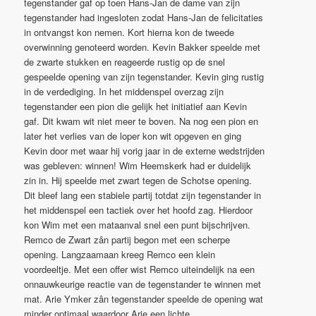
tegenstander gaf op toen Hans-Jan de dame van zijn
tegenstander had ingesloten zodat Hans-Jan de felicitaties
in ontvangst kon nemen. Kort hierna kon de tweede
overwinning genoteerd worden. Kevin Bakker speelde met
de zwarte stukken en reageerde rustig op de snel
gespeelde opening van zijn tegenstander. Kevin ging rustig
in de verdediging. In het middenspel overzag zijn
tegenstander een pion die gelijk het initiatief aan Kevin
gaf. Dit kwam wit niet meer te boven. Na nog een pion en
later het verlies van de loper kon wit opgeven en ging
Kevin door met waar hij vorig jaar in de externe wedstrijden
was gebleven: winnen! Wim Heemskerk had er duidelijk
zin in. Hij speelde met zwart tegen de Schotse opening.
Dit bleef lang een stabiele partij totdat zijn tegenstander in
het middenspel een tactiek over het hoofd zag. Hierdoor
kon Wim met een mataanval snel een punt bijschrijven.
Remco de Zwart zân partij begon met een scherpe
opening. Langzaamaan kreeg Remco een klein
voordeeltje. Met een offer wist Remco uiteindelijk na een
onnauwkeurige reactie van de tegenstander te winnen met
mat. Arie Ymker zân tegenstander speelde de opening wat
minder optimaal waardoor Arie een lichte