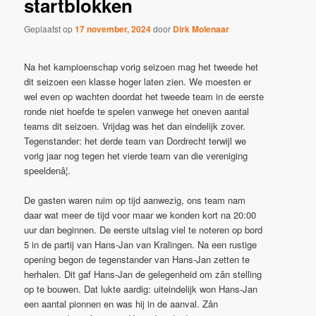
startblokken
Geplaatst op
17 november, 2024
door
Dirk Molenaar
Na het kampioenschap vorig seizoen mag het tweede het
dit seizoen een klasse hoger laten zien. We moesten er
wel even op wachten doordat het tweede team in de eerste
ronde niet hoefde te spelen vanwege het oneven aantal
teams dit seizoen. Vrijdag was het dan eindelijk zover.
Tegenstander: het derde team van Dordrecht terwijl we
vorig jaar nog tegen het vierde team van die vereniging
speeldenâ¦.
De gasten waren ruim op tijd aanwezig, ons team nam
daar wat meer de tijd voor maar we konden kort na 20:00
uur dan beginnen. De eerste uitslag viel te noteren op bord
5 in de partij van Hans-Jan van Kralingen. Na een rustige
opening begon de tegenstander van Hans-Jan zetten te
herhalen. Dit gaf Hans-Jan de gelegenheid om zân stelling
op te bouwen. Dat lukte aardig: uiteindelijk won Hans-Jan
een aantal pionnen en was hij in de aanval. Zân