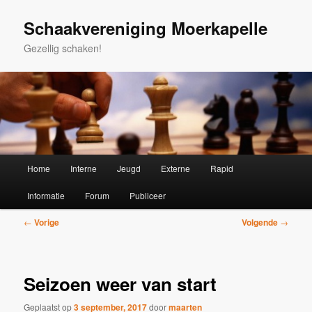
Spring
naar
Schaakvereniging Moerkapelle
de
Gezellig schaken!
primaire
inhoud
Hoofdmenu
Home
Interne
Jeugd
Externe
Rapid
Informatie
Forum
Publiceer
Bericht
←
Vorige
Volgende
→
navigatie
Seizoen weer van start
Geplaatst op
3 september, 2017
door
maarten