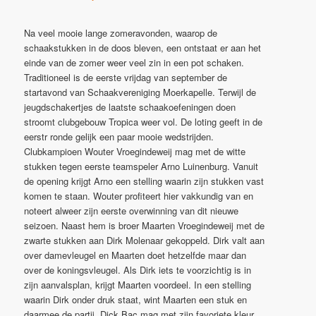
Na veel mooie lange zomeravonden, waarop de
schaakstukken in de doos bleven, een ontstaat er aan het
einde van de zomer weer veel zin in een pot schaken.
Traditioneel is de eerste vrijdag van september de
startavond van Schaakvereniging Moerkapelle. Terwijl de
jeugdschakertjes de laatste schaakoefeningen doen
stroomt clubgebouw Tropica weer vol.
De loting geeft in de
eerstr ronde gelijk een paar mooie wedstrijden.
Clubkampioen Wouter Vroegindeweij mag met de witte
stukken tegen eerste teamspeler Arno Luinenburg. Vanuit
de opening krijgt Arno een stelling waarin zijn stukken vast
komen te staan. Wouter profiteert hier vakkundig van en
noteert alweer zijn eerste overwinning van dit nieuwe
seizoen. Naast hem is broer Maarten Vroegindeweij met de
zwarte stukken aan Dirk Molenaar gekoppeld. Dirk valt aan
over damevleugel en Maarten doet hetzelfde maar dan
over de koningsvleugel. Als Dirk iets te voorzichtig is in
zijn aanvalsplan, krijgt Maarten voordeel. In een stelling
waarin Dirk onder druk staat, wint Maarten een stuk en
daarmee de partij. Dick Bac mag met zijn favoriete kleur,