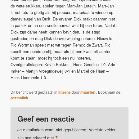
de witte stukken, spelen tegen Mart-Jan Luteijn. Mart-Jan
is net iets te gretig als hij probeert materiaal te winnen op
damevleugel van Dick. De ervaren Dick raakt daarvan niet
in paniek en na een snelle aanval wint hij een toren. Nadat
Dick zijn dame heeft kunnen bevrijden, is de strijd
gestreden en mag Dick de overwinning noteren. Nieuw id
Ric Wortman speelt met wit tegen Remco de Zwart. Ric
speelt een goede partij, maar als hij een kwaliteit achter
komt te staan, moet hij toch een nul noteren.
Overige uitslagen: Kevin Bakker – Hans Geerling 1-0, Arie
Imker – Martijn Vroegindeweij 0-1 en Marcel de Haan –
Henk Doornhein 1-0.
Dit bericht werd geplaatst in
Interne
door
maarten
. Bookmark de
permalink
.
Geef een reactie
Je e-mailadres wordt niet gepubliceerd.
Vereiste velden
*
zijn gemarkeerd met