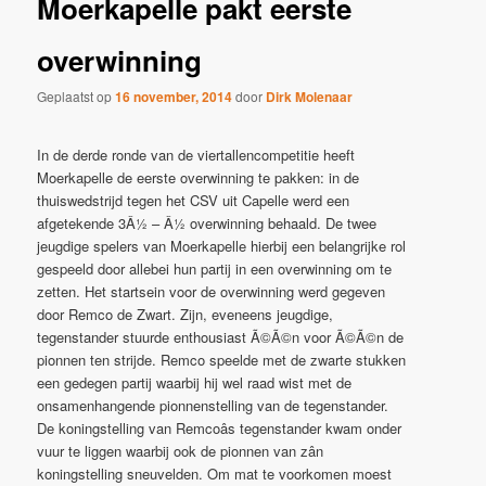
Moerkapelle pakt eerste
overwinning
Geplaatst op
16 november, 2014
door
Dirk Molenaar
In de derde ronde van de viertallencompetitie heeft
Moerkapelle de eerste overwinning te pakken: in de
thuiswedstrijd tegen het CSV uit Capelle werd een
afgetekende 3Â½ – Â½ overwinning behaald. De twee
jeugdige spelers van Moerkapelle hierbij een belangrijke rol
gespeeld door allebei hun partij in een overwinning om te
zetten. Het startsein voor de overwinning werd gegeven
door Remco de Zwart. Zijn, eveneens jeugdige,
tegenstander stuurde enthousiast Ã©Ã©n voor Ã©Ã©n de
pionnen ten strijde. Remco speelde met de zwarte stukken
een gedegen partij waarbij hij wel raad wist met de
onsamenhangende pionnenstelling van de tegenstander.
De koningstelling van Remcoâs tegenstander kwam onder
vuur te liggen waarbij ook de pionnen van zân
koningstelling sneuvelden. Om mat te voorkomen moest