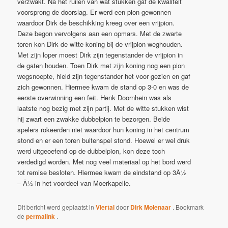
verzwakt. Na het ruilen van wat stukken gaf de kwaliteit
voorsprong de doorslag. Er werd een pion gewonnen
waardoor Dirk de beschikking kreeg over een vrijpion.
Deze begon vervolgens aan een opmars. Met de zwarte
toren kon Dirk de witte koning bij de vrijpion weghouden.
Met zijn loper moest Dirk zijn tegenstander de vrijpion in
de gaten houden. Toen Dirk met zijn koning nog een pion
wegsnoepte, hield zijn tegenstander het voor gezien en gaf
zich gewonnen. Hiermee kwam de stand op 3-0 en was de
eerste overwinning een feit. Henk Doornhein was als
laatste nog bezig met zijn partij. Met de witte stukken wist
hij zwart een zwakke dubbelpion te bezorgen. Beide
spelers rokeerden niet waardoor hun koning in het centrum
stond en er een toren buitenspel stond. Hoewel er wel druk
werd uitgeoefend op de dubbelpion, kon deze toch
verdedigd worden. Met nog veel materiaal op het bord werd
tot remise besloten. Hiermee kwam de eindstand op 3Â½
– Â½ in het voordeel van Moerkapelle.
Dit bericht werd geplaatst in
Viertal
door
Dirk Molenaar
. Bookmark
de
permalink
.