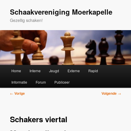
Spring
naar
Schaakvereniging Moerkapelle
de
Gezellig schaken!
primaire
inhoud
Hoofdmenu
Home
Interne
Jeugd
Externe
Rapid
Informatie
Forum
Publiceer
Bericht
←
Vorige
Volgende
→
navigatie
Schakers viertal