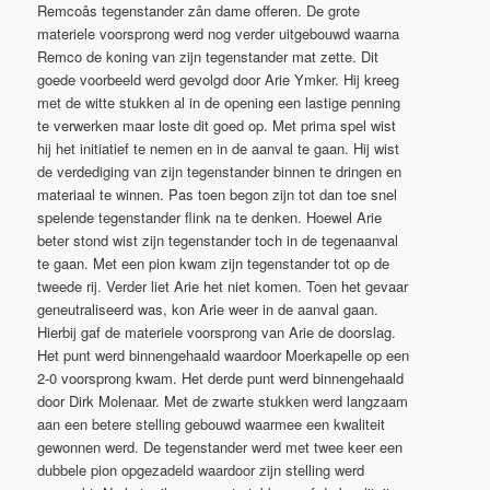
Remcoâs tegenstander zân dame offeren. De grote
materiele voorsprong werd nog verder uitgebouwd waarna
Remco de koning van zijn tegenstander mat zette. Dit
goede voorbeeld werd gevolgd door Arie Ymker. Hij kreeg
met de witte stukken al in de opening een lastige penning
te verwerken maar loste dit goed op. Met prima spel wist
hij het initiatief te nemen en in de aanval te gaan. Hij wist
de verdediging van zijn tegenstander binnen te dringen en
materiaal te winnen. Pas toen begon zijn tot dan toe snel
spelende tegenstander flink na te denken. Hoewel Arie
beter stond wist zijn tegenstander toch in de tegenaanval
te gaan. Met een pion kwam zijn tegenstander tot op de
tweede rij. Verder liet Arie het niet komen. Toen het gevaar
geneutraliseerd was, kon Arie weer in de aanval gaan.
Hierbij gaf de materiele voorsprong van Arie de doorslag.
Het punt werd binnengehaald waardoor Moerkapelle op een
2-0 voorsprong kwam. Het derde punt werd binnengehaald
door Dirk Molenaar. Met de zwarte stukken werd langzaam
aan een betere stelling gebouwd waarmee een kwaliteit
gewonnen werd. De tegenstander werd met twee keer een
dubbele pion opgezadeld waardoor zijn stelling werd