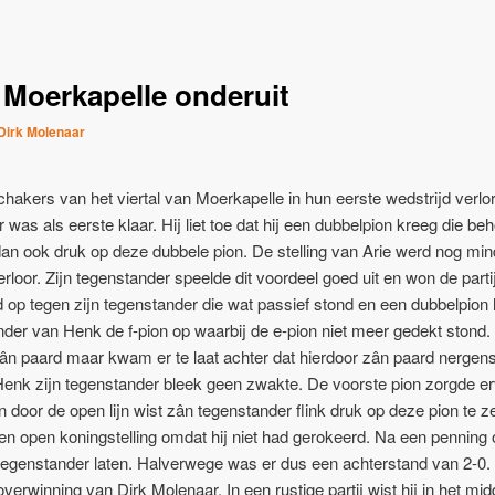
 Moerkapelle onderuit
Dirk Molenaar
hakers van het viertal van Moerkapelle in hun eerste wedstrijd verlo
was als eerste klaar. Hij liet toe dat hij een dubbelpion kreeg die be
dan ook druk op deze dubbele pion. De stelling van Arie werd nog min
erloor. Zijn tegenstander speelde dit voordeel goed uit en won de part
oed op tegen zijn tegenstander die wat passief stond en een dubbelpio
er van Henk de f-pion op waarbij de e-pion niet meer gedekt stond. 
n paard maar kwam er te laat achter dat hierdoor zân paard nergen
enk zijn tegenstander bleek geen zwakte. De voorste pion zorgde e
n door de open lijn wist zân tegenstander flink druk op deze pion te z
 open koningstelling omdat hij niet had gerokeerd. Na een penning 
 tegenstander laten. Halverwege was er dus een achterstand van 2-0
verwinning van Dirk Molenaar. In een rustige partij wist hij in het mi