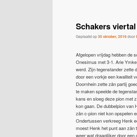
navigatie
Schakers viertal
Geplaatst op
30 oktober, 2016
door
Afgelopen vrijdag hebben de sc
Onesimus met 3-1.
Arie Ymker 
werd. Zijn tegenstander zette 
door een vorkje een kwaliteit v
Doornhein zette zân partij g
te maken speelde de tegenstand
kans en sloeg deze pion met zâ
kon gaan. De dubbelpion van H
zân c-pion niet kon opspelen e
Ondertussen verkreeg Henk een
moest Henk het punt aan zân
weer wat draaglijker door een o