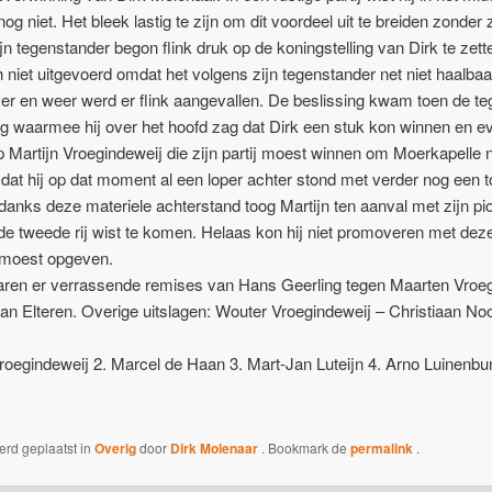
g niet. Het bleek lastig te zijn om dit voordeel uit te breiden zonder zâ
n tegenstander begon flink druk op de koningstelling van Dirk te zett
h niet uitgevoerd omdat het volgens zijn tegenstander net niet haalba
. Over en weer werd er flink aangevallen. De beslissing kwam toen de t
oeg waarmee hij over het hoofd zag dat Dirk een stuk kon winnen en eve
 Martijn Vroegindeweij die zijn partij moest winnen om Moerkapelle ni
mdat hij op dat moment al een loper achter stond met verder nog een t
anks deze materiele achterstand toog Martijn ten aanval met zijn pio
e tweede rij wist te komen. Helaas kon hij niet promoveren met deze
j moest opgeven.
aren er verrassende remises van Hans Geerling tegen Maarten Vroe
 Elteren. Overige uitslagen: Wouter Vroegindeweij – Christiaan Noo
roegindeweij 2. Marcel de Haan 3. Mart-Jan Luteijn 4. Arno Luinenbu
werd geplaatst in
Overig
door
Dirk Molenaar
. Bookmark de
permalink
.