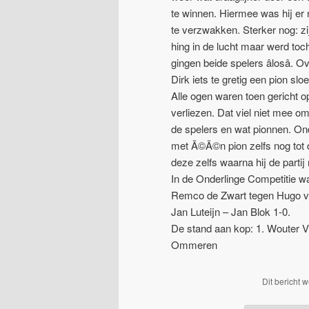
te winnen. Hiermee was hij er no
te verzwakken. Sterker nog: zij
hing in de lucht maar werd toc
gingen beide spelers âlosâ
Dirk iets te gretig een pion sl
Alle ogen waren toen gericht op
verliezen. Dat viel niet mee o
de spelers en wat pionnen. Ond
met Ã©Ã©n pion zelfs nog tot d
deze zelfs waarna hij de parti
In de Onderlinge Competitie w
Remco de Zwart tegen Hugo van
Jan Luteijn – Jan Blok 1-0.
De stand aan kop: 1. Wouter V
Ommeren
Dit bericht 