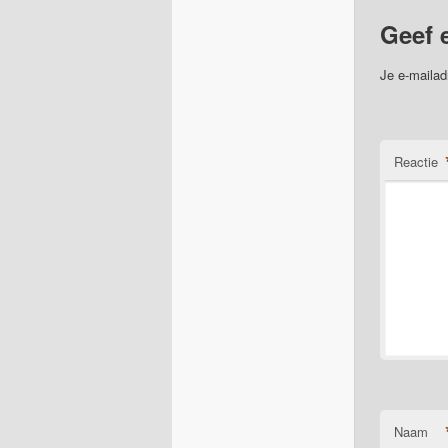
Geef 
Je e-mailad
Reactie
Naam