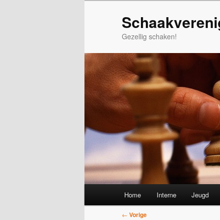
Spring
Schaakvereni
naar
de
Gezellig schaken!
primaire
inhoud
Hoofdmenu
Home
Interne
Jeugd
Bericht
←
Vorige