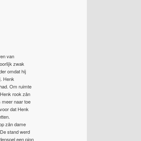
ren van
hoorlijk zwak
der omdat hij
ij. Henk
n had. Om ruimte
Henk rook zân
s meer naar toe
rvoor dat Henk
etten.
op zân dame
. De stand werd
ddenspel een pion