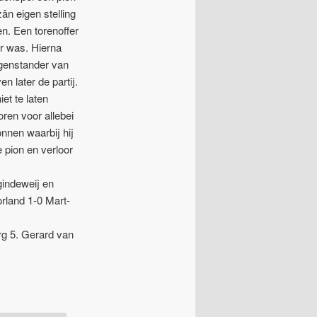
n eigen stelling
en. Een torenoffer
ar was. Hierna
egenstander van
n later de partij.
et te laten
oren voor allebei
nnen waarbij hij
 pion en verloor
gindeweij en
rland 1-0 Mart-
rg 5. Gerard van