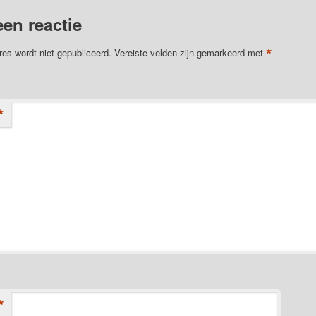
een reactie
*
res wordt niet gepubliceerd.
Vereiste velden zijn gemarkeerd met
*
*