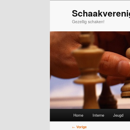
Spring
Schaakvereni
naar
de
Gezellig schaken!
primaire
inhoud
Hoofdmenu
Home
Interne
Jeugd
Bericht
←
Vorige