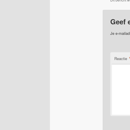
Geef 
Je e-mailad
Reactie