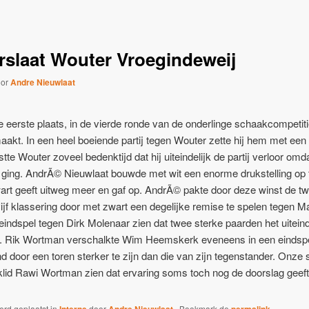
slaat Wouter Vroegindeweij
oor
Andre Nieuwlaat
e eerste plaats, in de vierde ronde van de onderlinge schaakcompetit
aakt. In een heel boeiende partij tegen Wouter zette hij hem met ee
te Wouter zoveel bedenktijd dat hij uiteindelijk de partij verloor omda
lag ging. AndrÃ© Nieuwlaat bouwde met wit een enorme drukstelling op 
rt geeft uitweg meer en gaf op. AndrÃ© pakte door deze winst de tw
vijf klassering door met zwart een degelijke remise te spelen tegen M
n eindspel tegen Dirk Molenaar zien dat twee sterke paarden het uitei
r. Rik Wortman verschalkte Wim Heemskerk eveneens in een eindspel
d door een toren sterker te zijn dan die van zijn tegenstander. Onze
aklid Rawi Wortman zien dat ervaring soms toch nog de doorslag geeft
werd geplaatst in
door
. Bookmark de
.