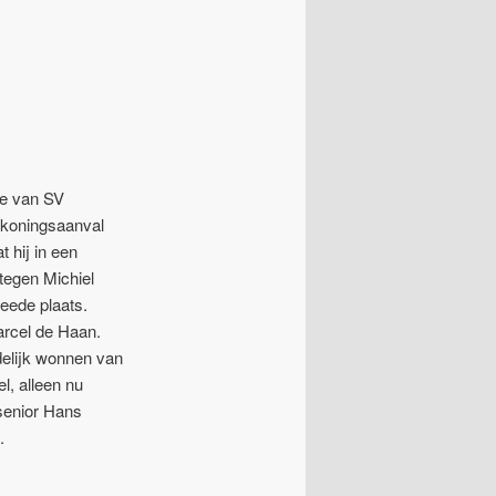
ie van SV
n koningsaanval
t hij in een
tegen Michiel
eede plaats.
arcel de Haan.
ndelijk wonnen van
, alleen nu
 senior Hans
.