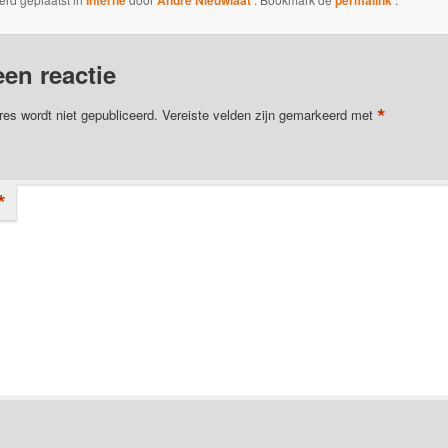
Interne
Andre Nieuwlaat
permalink
een reactie
*
res wordt niet gepubliceerd.
Vereiste velden zijn gemarkeerd met
*