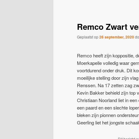
navigatie
Remco Zwart ver
Geplaatst op
26 september, 2020
d
Remco heeft zijn koppositie, d
Moerkapelle volledig waar gem
voortdurend onder druk. Dit kost
moeilijke stelling door zijn v
Renssen. Na 17 zetten zag zwa
Kevin Bakker behield zijn top 
Christiaan Noorland liet in ee
een paard en een slechte lope
bleken zijn pionnen ondersteun
Geerling liet het jongste scha
Dit bericht 