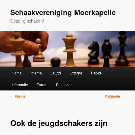
Spring
naar
Schaakvereniging Moerkapelle
de
Gezellig schaken!
primaire
inhoud
Hoofdmenu
Home
Interne
Jeugd
Externe
Rapid
Informatie
Forum
Publiceer
Bericht
←
Vorige
Volgende
→
navigatie
Ook de jeugdschakers zijn