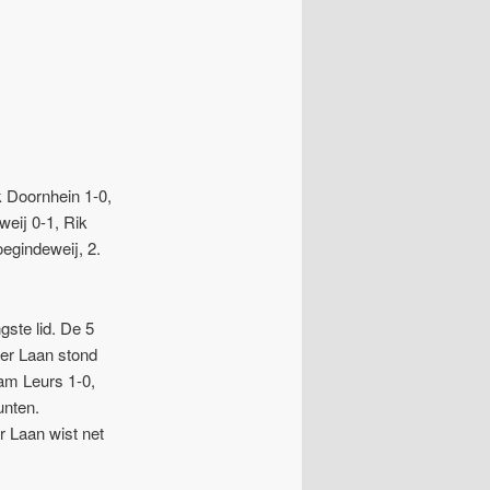
k Doornhein 1-0,
weij 0-1, Rik
oegindeweij, 2.
ste lid. De 5
der Laan stond
dam Leurs 1-0,
unten.
r Laan wist net