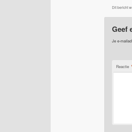
Dit bericht 
Geef 
Je e-mailad
Reactie