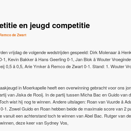
titie en jeugd competitie
Remco de Zwart
rden vrijdag de volgende wedstrijden gespeeld: Dirk Molenaar â Hen
-1, Kevin Bakker â Hans Geerling 0-1, Jan Blok â Wouter Vroeginde
ij 0,5 â 0,5, Arie Ymker â Remco de Zwart 0-1. Stand: 1. Wouter Vr
aakjeugd in Moerkapelle heeft een overwinning gebracht voor ons jong
partij van Jiska de Rooij. In de partij tussen Micha Bac en Guido van 
och wist hij nog te winnen. Andere uitslagen: Roan van Vuurde â A
oij 0-1. Zowel Guido en Roan hebben beide de maximale score van 2 p
e vanuit een achterstand toch te winnen van Abel Bac. Rutger van de
te winnen, deze keer van Sydney Vos,