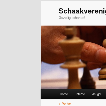
Spring
Schaakvereni
naar
de
Gezellig schaken!
primaire
inhoud
Hoofdmenu
Home
Interne
Jeugd
Bericht
←
Vorige