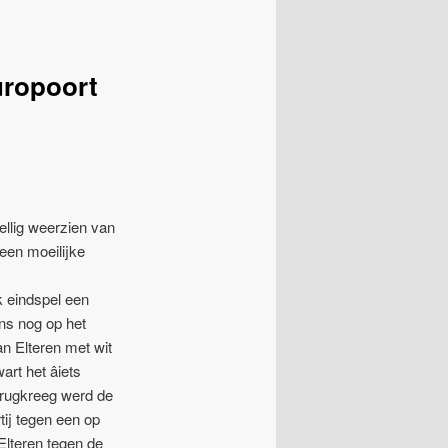
Europoort
ellig weerzien van
een moeilijke
k eindspel een
ens nog op het
n Elteren met wit
t het âiets
terugkreeg werd de
tij tegen een op
 Elteren tegen de