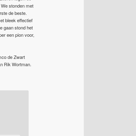
n. We stonden met
rste de beste.
t bleek effectief
te gaan stond het
per een pion voor,
emco de Zwart
an Rik Wortman.