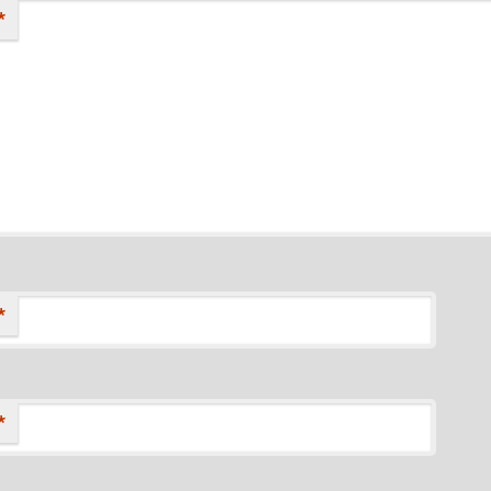
*
*
*