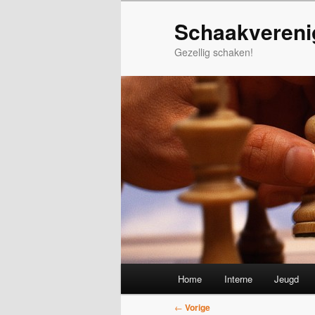
Spring
Schaakvereni
naar
de
Gezellig schaken!
primaire
inhoud
Hoofdmenu
Home
Interne
Jeugd
Bericht
←
Vorige