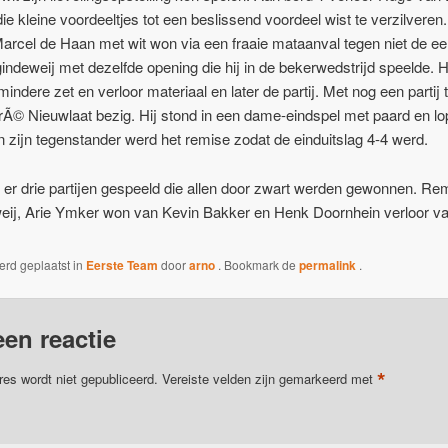
die kleine voordeeltjes tot een beslissend voordeel wist te verzilvere
arcel de Haan met wit won via een fraaie mataanval tegen niet de ee
deweij met dezelfde opening die hij in de bekerwedstrijd speelde. He
indere zet en verloor materiaal en later de partij. Met nog een partij 
rÃ© Nieuwlaat bezig. Hij stond in een dame-eindspel met paard en lo
 zijn tegenstander werd het remise zodat de einduitslag 4-4 werd.
n er drie partijen gespeeld die allen door zwart werden gewonnen. R
weij, Arie Ymker won van Kevin Bakker en Henk Doornhein verloor v
werd geplaatst in
Eerste Team
door
arno
. Bookmark de
permalink
.
een reactie
*
res wordt niet gepubliceerd.
Vereiste velden zijn gemarkeerd met