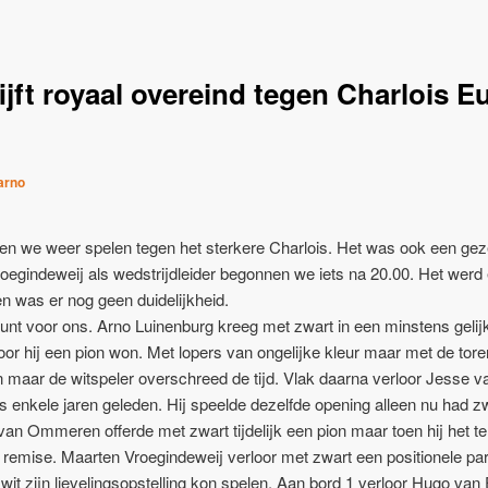
ijft royaal overeind tegen Charlois 
arno
en we weer spelen tegen het sterkere Charlois. Het was ook een gez
egindeweij als wedstrijdleider begonnen we iets na 20.00. Het werd 
en was er nog geen duidelijkheid.
nt voor ons. Arno Luinenburg kreeg met zwart in een minstens gelij
oor hij een pion won. Met lopers van ongelijke kleur maar met de tor
 maar de witspeler overschreed de tijd. Vlak daarna verloor Jesse va
 enkele jaren geleden. Hij speelde dezelfde opening alleen nu had zwar
 van Ommeren offerde met zwart tijdelijk een pion maar toen hij het 
 remise. Maarten Vroegindeweij verloor met zwart een positionele par
 wit zijn lievelingsopstelling kon spelen. Aan bord 1 verloor Hugo van