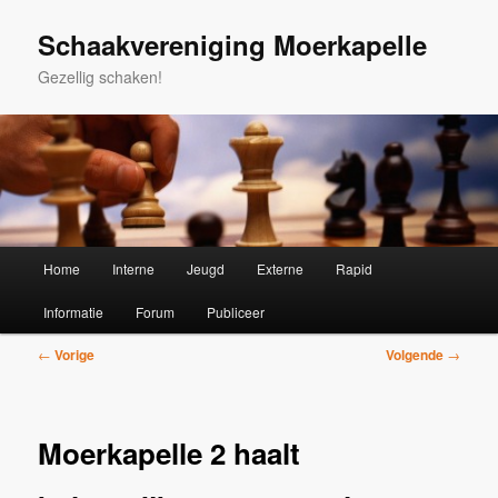
Spring
naar
Schaakvereniging Moerkapelle
de
Gezellig schaken!
primaire
inhoud
Hoofdmenu
Home
Interne
Jeugd
Externe
Rapid
Informatie
Forum
Publiceer
Bericht
←
Vorige
Volgende
→
navigatie
Moerkapelle 2 haalt