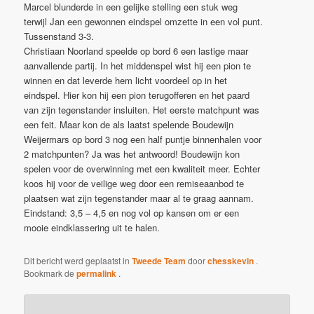
Marcel blunderde in een gelijke stelling een stuk weg
terwijl Jan een gewonnen eindspel omzette in een vol punt.
Tussenstand 3-3.
Christiaan Noorland speelde op bord 6 een lastige maar
aanvallende partij. In het middenspel wist hij een pion te
winnen en dat leverde hem licht voordeel op in het
eindspel. Hier kon hij een pion terugofferen en het paard
van zijn tegenstander insluiten. Het eerste matchpunt was
een feit. Maar kon de als laatst spelende Boudewijn
Weijermars op bord 3 nog een half puntje binnenhalen voor
2 matchpunten? Ja was het antwoord! Boudewijn kon
spelen voor de overwinning met een kwaliteit meer. Echter
koos hij voor de veilige weg door een remiseaanbod te
plaatsen wat zijn tegenstander maar al te graag aannam.
Eindstand: 3,5 – 4,5 en nog vol op kansen om er een
mooie eindklassering uit te halen.
Dit bericht werd geplaatst in
Tweede Team
door
chesskevin
.
Bookmark de
permalink
.