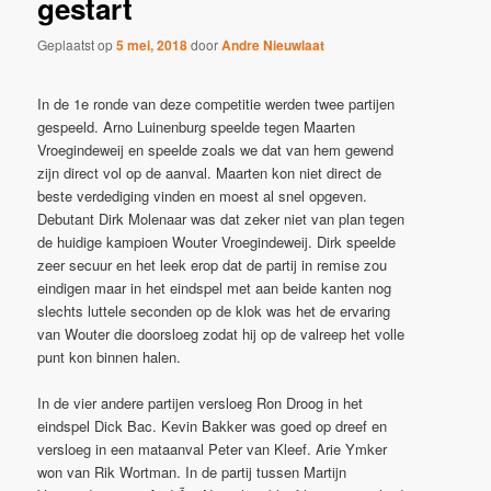
gestart
Geplaatst op
5 mei, 2018
door
Andre Nieuwlaat
In de 1e ronde van deze competitie werden twee partijen
gespeeld. Arno Luinenburg speelde tegen Maarten
Vroegindeweij en speelde zoals we dat van hem gewend
zijn direct vol op de aanval. Maarten kon niet direct de
beste verdediging vinden en moest al snel opgeven.
Debutant Dirk Molenaar was dat zeker niet van plan tegen
de huidige kampioen Wouter Vroegindeweij. Dirk speelde
zeer secuur en het leek erop dat de partij in remise zou
eindigen maar in het eindspel met aan beide kanten nog
slechts luttele seconden op de klok was het de ervaring
van Wouter die doorsloeg zodat hij op de valreep het volle
punt kon binnen halen.
In de vier andere partijen versloeg Ron Droog in het
eindspel Dick Bac. Kevin Bakker was goed op dreef en
versloeg in een mataanval Peter van Kleef. Arie Ymker
won van Rik Wortman. In de partij tussen Martijn