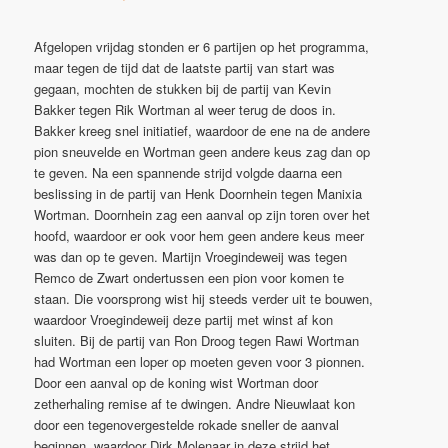
Afgelopen vrijdag stonden er 6 partijen op het programma,
maar tegen de tijd dat de laatste partij van start was
gegaan, mochten de stukken bij de partij van Kevin
Bakker tegen Rik Wortman al weer terug de doos in.
Bakker kreeg snel initiatief, waardoor de ene na de andere
pion sneuvelde en Wortman geen andere keus zag dan op
te geven. Na een spannende strijd volgde daarna een
beslissing in de partij van Henk Doornhein tegen Manixia
Wortman. Doornhein zag een aanval op zijn toren over het
hoofd, waardoor er ook voor hem geen andere keus meer
was dan op te geven. Martijn Vroegindeweij was tegen
Remco de Zwart ondertussen een pion voor komen te
staan. Die voorsprong wist hij steeds verder uit te bouwen,
waardoor Vroegindeweij deze partij met winst af kon
sluiten. Bij de partij van Ron Droog tegen Rawi Wortman
had Wortman een loper op moeten geven voor 3 pionnen.
Door een aanval op de koning wist Wortman door
zetherhaling remise af te dwingen. Andre Nieuwlaat kon
door een tegenovergestelde rokade sneller de aanval
beginnen, waardoor Dirk Molenaar in deze strijd het