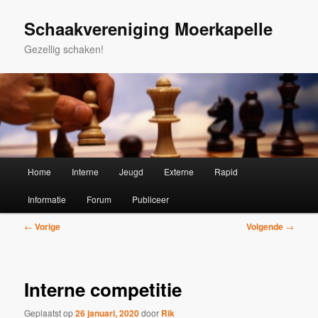
Spring
naar
Schaakvereniging Moerkapelle
de
Gezellig schaken!
primaire
inhoud
Hoofdmenu
Home
Interne
Jeugd
Externe
Rapid
Informatie
Forum
Publiceer
Bericht
←
Vorige
Volgende
→
navigatie
Interne competitie
Geplaatst op
26 januari, 2020
door
Rik