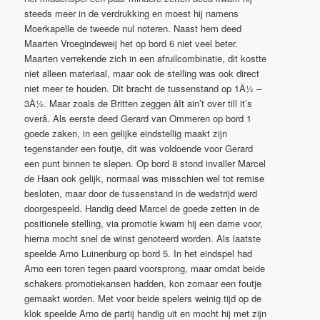
steeds meer in de verdrukking en moest hij namens
Moerkapelle de tweede nul noteren. Naast hem deed
Maarten Vroegindeweij het op bord 6 niet veel beter.
Maarten verrekende zich in een afruilcombinatie, dit kostte
niet alleen materiaal, maar ook de stelling was ook direct
niet meer te houden. Dit bracht de tussenstand op 1Â½ –
3Â½. Maar zoals de Britten zeggen âIt ain’t over till it’s
overâ. Als eerste deed Gerard van Ommeren op bord 1
goede zaken, in een gelijke eindstellig maakt zijn
tegenstander een foutje, dit was voldoende voor Gerard
een punt binnen te slepen. Op bord 8 stond invaller Marcel
de Haan ook gelijk, normaal was misschien wel tot remise
besloten, maar door de tussenstand in de wedstrijd werd
doorgespeeld. Handig deed Marcel de goede zetten in de
positionele stelling, via promotie kwam hij een dame voor,
hierna mocht snel de winst genoteerd worden. Als laatste
speelde Arno Luinenburg op bord 5. In het eindspel had
Arno een toren tegen paard voorsprong, maar omdat beide
schakers promotiekansen hadden, kon zomaar een foutje
gemaakt worden. Met voor beide spelers weinig tijd op de
klok speelde Arno de partij handig uit en mocht hij met zijn