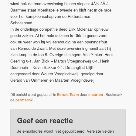
winst ook de teamoverwinning binnen slepen: 4Â½-3Â½.
Daarmee staat Moerkapelle tweede en blijft het in de race
voor het kampioenschap van de Rotterdamse
Schaakbond.
In de onderlinge competitie deed Dirk Molenaar opnieuw
goede zaken. Al het hele seizoen is Dirk in goede vorm,
ook nu weer won hij vrij eenvoudig na een openingsfout
van Remco de Zwart. Met deze overwinning handhaaft hij
zich knap in de top 5. Overige uitslagen: Arie Ymker- Hans
Geerling 0-1, Jan Blok – Martijn Vroegindeweij 0-1, Henk
Doornhein – Kevin Bakker 0-1. De ranglijst blijft
aangevoerd door Wouter Vroegindeweij, gevolgd door
Gerard van Ommeren en Maarten Vroegindeweij.
Dit bericht werd geplaatst in
Eerste Team
door
maarten
. Bookmark
de
permalink
.
Geef een reactie
Je e-mailadres wordt niet gepubliceerd.
Vereiste velden