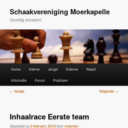
Spring
naar
Schaakvereniging Moerkapelle
de
Gezellig schaken!
primaire
inhoud
Hoofdmenu
Home
Interne
Jeugd
Externe
Rapid
Informatie
Forum
Publiceer
Bericht
←
Vorige
Volgende
→
navigatie
Inhaalrace Eerste team
Geplaatst op
5 februari, 2018
door
maarten