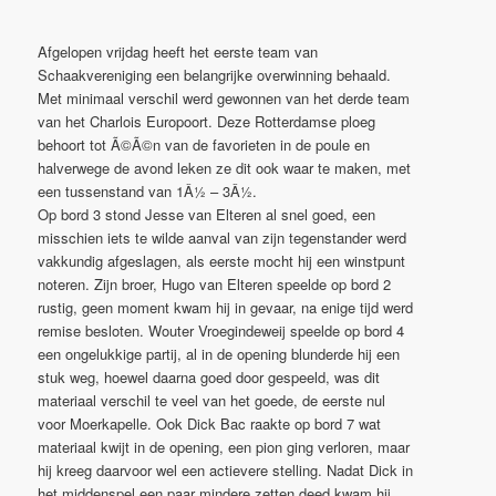
Afgelopen vrijdag heeft het eerste team van
Schaakvereniging een belangrijke overwinning behaald.
Met minimaal verschil werd gewonnen van het derde team
van het Charlois Europoort. Deze Rotterdamse ploeg
behoort tot Ã©Ã©n van de favorieten in de poule en
halverwege de avond leken ze dit ook waar te maken, met
een tussenstand van 1Â½ – 3Â½.
Op bord 3 stond Jesse van Elteren al snel goed, een
misschien iets te wilde aanval van zijn tegenstander werd
vakkundig afgeslagen, als eerste mocht hij een winstpunt
noteren. Zijn broer, Hugo van Elteren speelde op bord 2
rustig, geen moment kwam hij in gevaar, na enige tijd werd
remise besloten. Wouter Vroegindeweij speelde op bord 4
een ongelukkige partij, al in de opening blunderde hij een
stuk weg, hoewel daarna goed door gespeeld, was dit
materiaal verschil te veel van het goede, de eerste nul
voor Moerkapelle. Ook Dick Bac raakte op bord 7 wat
materiaal kwijt in de opening, een pion ging verloren, maar
hij kreeg daarvoor wel een actievere stelling. Nadat Dick in
het middenspel een paar mindere zetten deed kwam hij