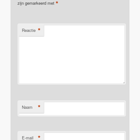
*
zijn gemarkeerd met
*
Reactie
*
Naam
*
E-mail