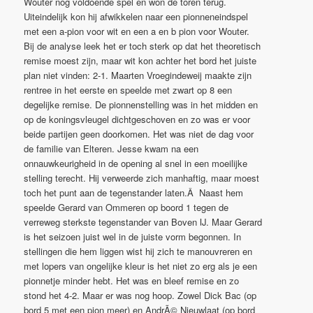
Wouter nog voldoende spel en won de toren terug.
Uiteindelijk kon hij afwikkelen naar een pionneneindspel
met een a-pion voor wit en een a en b pion voor Wouter.
Bij de analyse leek het er toch sterk op dat het theoretisch
remise moest zijn, maar wit kon achter het bord het juiste
plan niet vinden: 2-1. Maarten Vroegindeweij maakte zijn
rentree in het eerste en speelde met zwart op 8 een
degelijke remise. De pionnenstelling was in het midden en
op de koningsvleugel dichtgeschoven en zo was er voor
beide partijen geen doorkomen. Het was niet de dag voor
de familie van Elteren. Jesse kwam na een
onnauwkeurigheid in de opening al snel in een moeilijke
stelling terecht. Hij verweerde zich manhaftig, maar moest
toch het punt aan de tegenstander laten.Â Naast hem
speelde Gerard van Ommeren op boord 1 tegen de
verreweg sterkste tegenstander van Boven IJ. Maar Gerard
is het seizoen juist wel in de juiste vorm begonnen. In
stellingen die hem liggen wist hij zich te manouvreren en
met lopers van ongelijke kleur is het niet zo erg als je een
pionnetje minder hebt. Het was en bleef remise en zo
stond het 4-2. Maar er was nog hoop. Zowel Dick Bac (op
bord 5 met een pion meer) en AndrÃ© Nieuwlaat (op bord