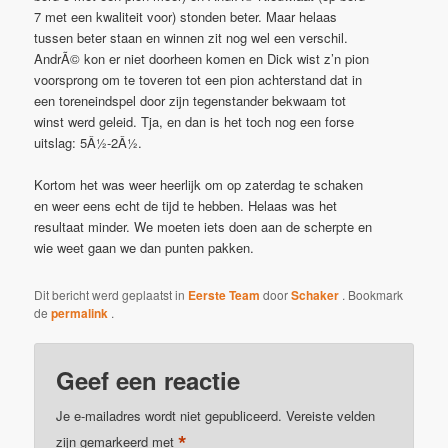
7 met een kwaliteit voor) stonden beter. Maar helaas
tussen beter staan en winnen zit nog wel een verschil.
AndrÃ© kon er niet doorheen komen en Dick wist z’n pion
voorsprong om te toveren tot een pion achterstand dat in
een toreneindspel door zijn tegenstander bekwaam tot
winst werd geleid. Tja, en dan is het toch nog een forse
uitslag: 5Â½-2Â½.
Kortom het was weer heerlijk om op zaterdag te schaken
en weer eens echt de tijd te hebben. Helaas was het
resultaat minder. We moeten iets doen aan de scherpte en
wie weet gaan we dan punten pakken.
Dit bericht werd geplaatst in
Eerste Team
door
Schaker
. Bookmark
de
permalink
.
Geef een reactie
Je e-mailadres wordt niet gepubliceerd.
Vereiste velden
*
zijn gemarkeerd met