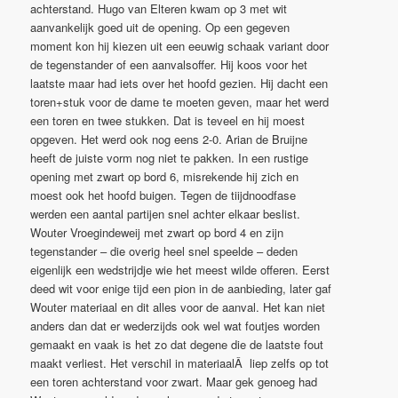
achterstand. Hugo van Elteren kwam op 3 met wit
aanvankelijk goed uit de opening. Op een gegeven
moment kon hij kiezen uit een eeuwig schaak variant door
de tegenstander of een aanvalsoffer. Hij koos voor het
laatste maar had iets over het hoofd gezien. Hij dacht een
toren+stuk voor de dame te moeten geven, maar het werd
een toren en twee stukken. Dat is teveel en hij moest
opgeven. Het werd ook nog eens 2-0. Arian de Bruijne
heeft de juiste vorm nog niet te pakken. In een rustige
opening met zwart op bord 6, misrekende hij zich en
moest ook het hoofd buigen. Tegen de tiijdnoodfase
werden een aantal partijen snel achter elkaar beslist.
Wouter Vroegindeweij met zwart op bord 4 en zijn
tegenstander – die overig heel snel speelde – deden
eigenlijk een wedstrijdje wie het meest wilde offeren. Eerst
deed wit voor enige tijd een pion in de aanbieding, later gaf
Wouter materiaal en dit alles voor de aanval. Het kan niet
anders dan dat er wederzijds ook wel wat foutjes worden
gemaakt en vaak is het zo dat degene die de laatste fout
maakt verliest. Het verschil in materiaalÂ liep zelfs op tot
een toren achterstand voor zwart. Maar gek genoeg had