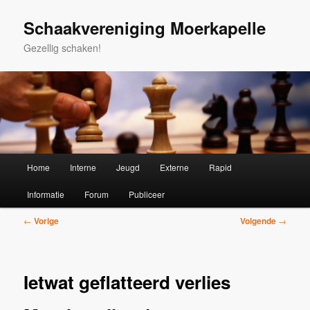
Spring
naar
Schaakvereniging Moerkapelle
de
Gezellig schaken!
primaire
inhoud
Hoofdmenu
Home
Interne
Jeugd
Externe
Rapid
Informatie
Forum
Publiceer
Bericht
←
Vorige
Volgende
→
navigatie
Ietwat geflatteerd verlies