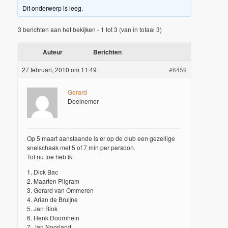
Dit onderwerp is leeg.
3 berichten aan het bekijken - 1 tot 3 (van in totaal 3)
Auteur
Berichten
27 februari, 2010 om 11:49
#6459
Gerard
Deelnemer
Op 5 maart aanstaande is er op de club een gezellige
snelschaak met 5 of 7 min per persoon.
Tot nu toe heb ik:
1. Dick Bac
2. Maarten Pilgram
3. Gerard van Ommeren
4. Arian de Bruijne
5. Jan Blok
6. Henk Doornhein
7. Jan Noorland