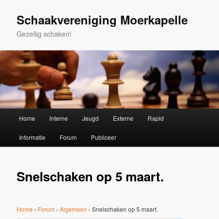
Spring
naar
Schaakvereniging Moerkapelle
de
Gezellig schaken!
primaire
inhoud
Hoofdmenu
Home
Interne
Jeugd
Externe
Rapid
Informatie
Forum
Publiceer
Snelschaken op 5 maart.
Home
›
Forum
›
Algemeen
›
Snelschaken op 5 maart.