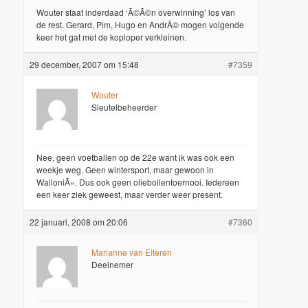
Wouter staat inderdaad ‘Ã©Ã©n overwinning’ los van
de rest. Gerard, Pim, Hugo en AndrÃ© mogen volgende
keer het gat met de koploper verkleinen.
29 december, 2007 om 15:48
#7359
Wouter
Sleutelbeheerder
Nee, geen voetballen op de 22e want ik was ook een
weekje weg. Geen wintersport, maar gewoon in
WalloniÃ«. Dus ook geen oliebollentoernooi. Iedereen
een keer ziek geweest, maar verder weer present.
22 januari, 2008 om 20:06
#7360
Marianne van Elteren
Deelnemer