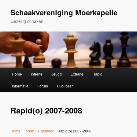
Spring
naar
Schaakvereniging Moerkapelle
de
Gezellig schaken!
primaire
inhoud
Hoofdmenu
Home
Interne
Jeugd
Externe
Rapid
Informatie
Forum
Publiceer
Rapid(o) 2007-2008
Home
›
Forum
›
Algemeen
›
Rapid(o) 2007-2008