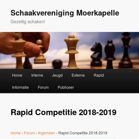
Spring
naar
Schaakvereniging Moerkapelle
de
Gezellig schaken!
primaire
inhoud
Hoofdmenu
Home
Interne
Jeugd
Externe
Rapid
Informatie
Forum
Publiceer
Rapid Competitie 2018-2019
Home
›
Forum
›
Algemeen
›
Rapid Competitie 2018-2019