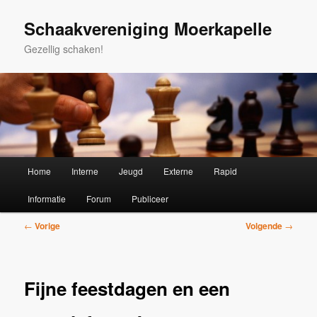
Spring
naar
Schaakvereniging Moerkapelle
de
Gezellig schaken!
primaire
inhoud
Hoofdmenu
Home
Interne
Jeugd
Externe
Rapid
Informatie
Forum
Publiceer
Bericht
←
Vorige
Volgende
→
navigatie
Fijne feestdagen en een