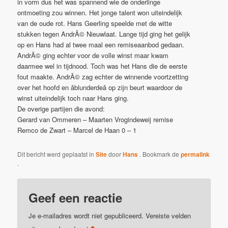
in vorm dus het was spannend wie de onderlinge
ontmoeting zou winnen. Het jonge talent won uiteindelijk
van de oude rot. Hans Geerling speelde met de witte
stukken tegen AndrÃ© Nieuwlaat. Lange tijd ging het gelijk
op en Hans had al twee maal een remiseaanbod gedaan.
AndrÃ© ging echter voor de volle winst maar kwam
daarmee wel in tijdnood. Toch was het Hans die de eerste
fout maakte. AndrÃ© zag echter de winnende voortzetting
over het hoofd en âblunderdeâ op zijn beurt waardoor de
winst uiteindelijk toch naar Hans ging.
De overige partijen die avond:
Gerard van Ommeren – Maarten Vrogindeweij remise
Remco de Zwart – Marcel de Haan 0 – 1
Dit bericht werd geplaatst in
Site
door
Hans
. Bookmark de
permalink
.
Geef een reactie
Je e-mailadres wordt niet gepubliceerd.
Vereiste velden