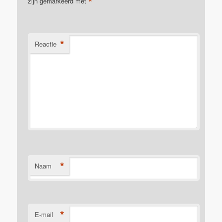
*
zijn gemarkeerd met
*
Reactie
*
Naam
*
E-mail