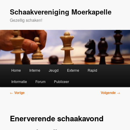
Spring
naar
Schaakvereniging Moerkapelle
de
Gezellig schaken!
primaire
inhoud
Hoofdmenu
Home
Interne
Jeugd
Externe
Rapid
Informatie
Forum
Publiceer
Bericht
←
Vorige
Volgende
→
navigatie
Enerverende schaakavond