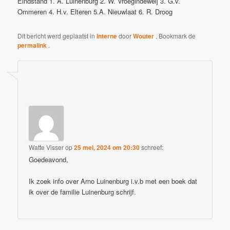
Eindstand 1. A. Luinenburg 2. W. Vroegindeweij 3. G.v.
Ommeren 4. H.v. Elteren 5.A. Nieuwlaat 6. R. Droog
Dit bericht werd geplaatst in
Interne
door
Wouter
. Bookmark de
permalink
.
EÉN GEDACHTE OVER “
ARNO LUINENBURG IS RAPIDKAMPIOEN EN
VERWIKKELINGEN JEUGDSCHAAK
”
Watte Visser
op
25 mei, 2024 om 20:30
schreef:
Goedeavond,
Ik zoek info over Arno Luinenburg i.v.b met een boek dat
ik over de familie Luinenburg schrijf.