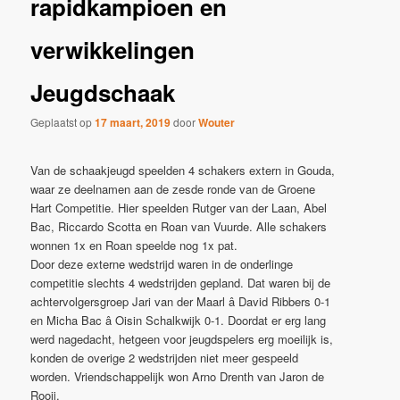
rapidkampioen en
verwikkelingen
Jeugdschaak
Geplaatst op
17 maart, 2019
door
Wouter
Van de schaakjeugd speelden 4 schakers extern in Gouda,
waar ze deelnamen aan de zesde ronde van de Groene
Hart Competitie. Hier speelden Rutger van der Laan, Abel
Bac, Riccardo Scotta en Roan van Vuurde. Alle schakers
wonnen 1x en Roan speelde nog 1x pat.
Door deze externe wedstrijd waren in de onderlinge
competitie slechts 4 wedstrijden gepland. Dat waren bij de
achtervolgersgroep Jari van der Maarl â David Ribbers 0-1
en Micha Bac â Oisin Schalkwijk 0-1. Doordat er erg lang
werd nagedacht, hetgeen voor jeugdspelers erg moeilijk is,
konden de overige 2 wedstrijden niet meer gespeeld
worden. Vriendschappelijk won Arno Drenth van Jaron de
Rooij.