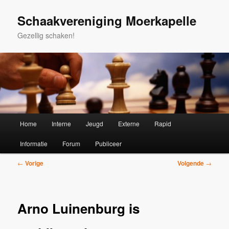
Spring
naar
Schaakvereniging Moerkapelle
de
Gezellig schaken!
primaire
inhoud
Hoofdmenu
Home
Interne
Jeugd
Externe
Rapid
Informatie
Forum
Publiceer
Bericht
←
Vorige
Volgende
→
navigatie
Arno Luinenburg is