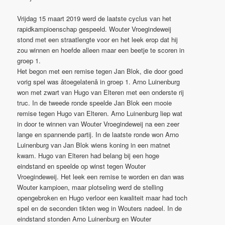
Vrijdag 15 maart 2019 werd de laatste cyclus van het
rapidkampioenschap gespeeld.
Wouter Vroegindeweij
stond met een straatlengte voor en het leek erop dat hij
zou winnen en hoefde alleen maar een beetje te scoren in
groep 1.
Het begon met een remise tegen Jan Blok, die door goed
vorig spel was âtoegelatenâ in groep 1. Arno Luinenburg
won met zwart van Hugo van Elteren met een onderste rij
truc. In de tweede ronde speelde Jan Blok een mooie
remise tegen Hugo van Elteren. Arno Luinenburg liep wat
in door te winnen van Wouter Vroegindeweij na een zeer
lange en spannende partij. In de laatste ronde won Arno
Luinenburg van Jan Blok wiens koning in een matnet
kwam. Hugo van Elteren had belang bij een hoge
eindstand en speelde op winst tegen Wouter
Vroegindeweij. Het leek een remise te worden en dan was
Wouter kampioen, maar plotseling werd de stelling
opengebroken en Hugo verloor een kwaliteit maar had toch
spel en de seconden tikten weg in Wouters nadeel. In de
eindstand stonden Arno Luinenburg en Wouter