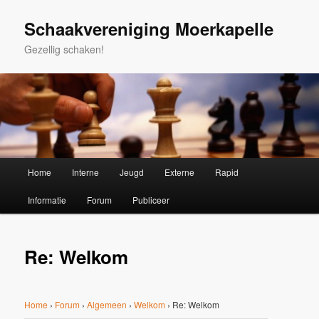
Spring
naar
Schaakvereniging Moerkapelle
de
Gezellig schaken!
primaire
inhoud
Hoofdmenu
Home
Interne
Jeugd
Externe
Rapid
Informatie
Forum
Publiceer
Re: Welkom
Home
›
Forum
›
Algemeen
›
Welkom
›
Re: Welkom