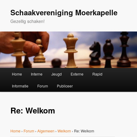
Spring
naar
Schaakvereniging Moerkapelle
de
Gezellig schaken!
primaire
inhoud
Hoofdmenu
Home
Interne
Jeugd
Externe
Rapid
Informatie
Forum
Publiceer
Re: Welkom
Home
›
Forum
›
Algemeen
›
Welkom
›
Re: Welkom