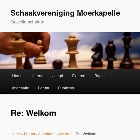
Spring
naar
Schaakvereniging Moerkapelle
de
Gezellig schaken!
primaire
inhoud
Hoofdmenu
Home
Interne
Jeugd
Externe
Rapid
Informatie
Forum
Publiceer
Re: Welkom
Home
›
Forum
›
Algemeen
›
Welkom
›
Re: Welkom