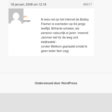
18 januari, 2008 om 12:18
#6517
maarten
Ik lees net op het internet de Bobby
Deelnemer
Fischer is overleden op 64 jarige
leeftijd. Brillante schaker, als
persoon natuurlijk al jaren ‘vreemd’.
Jammer dat hij ‘de weg ooit
kwijtraakte’.
(onder Welkom geplaatst omdat ik
geen beter item zag)
Ondersteund door WordPress