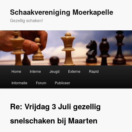
Spring
naar
Schaakvereniging Moerkapelle
de
Gezellig schaken!
primaire
inhoud
Hoofdmenu
Home
Interne
Jeugd
Externe
Rapid
Informatie
Forum
Publiceer
Re: Vrijdag 3 Juli gezellig
snelschaken bij Maarten