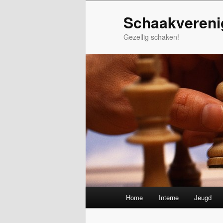
Spring
Schaakvereni
naar
de
Gezellig schaken!
primaire
inhoud
Hoofdmenu
Home
Interne
Jeugd