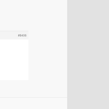
#8406