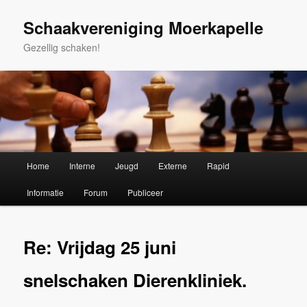
Spring
naar
Schaakvereniging Moerkapelle
de
Gezellig schaken!
primaire
inhoud
Hoofdmenu
Home
Interne
Jeugd
Externe
Rapid
Informatie
Forum
Publiceer
Re: Vrijdag 25 juni
snelschaken Dierenkliniek.