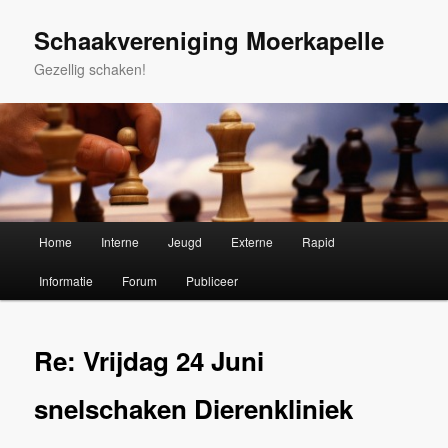
Spring
naar
Schaakvereniging Moerkapelle
de
Gezellig schaken!
primaire
inhoud
Hoofdmenu
Home
Interne
Jeugd
Externe
Rapid
Informatie
Forum
Publiceer
Re: Vrijdag 24 Juni
snelschaken Dierenkliniek