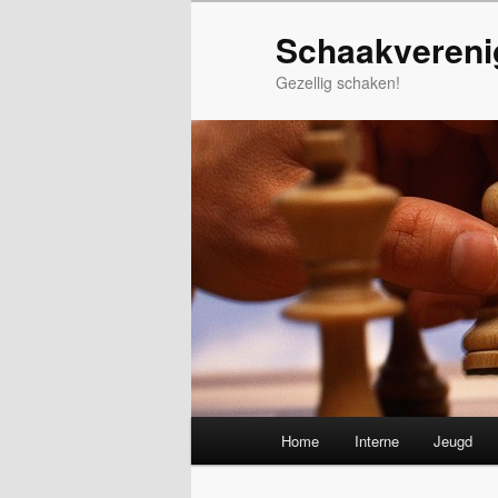
Spring
Schaakvereni
naar
de
Gezellig schaken!
primaire
inhoud
Hoofdmenu
Home
Interne
Jeugd