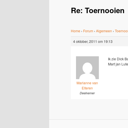
Re: Toernooien
Home
›
Forum
›
Algemeen
›
Toernoo
4 oktober, 2011 om 19:13
Ik zie Dick 
Mart jan Lut
Marianne van
Elteren
Deelnemer