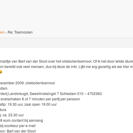
ien
›
Re: Toernooien
mailtje van Bart van der Sloot over het oliebollentoernooi. Of ik het door wilde stu
um bereikt ook veel mensen, dus bij deze de info. Lijkt me erg gezellig als we hier
ecember 2009, oliebollentoernooi
iedam
rderij Landvreugd, Sweelincksingel 7 Schiedam 010 – 4702363
snelschaken 6 of 7 minuten per partij per persoon
stip: 19.30 uur, zaal open 19.00 uur
atura
g: ca. 23.30 uur
: 8 euro contant bij aanvang
ij voorkeur per e-mail
on: Bart van der Sloot