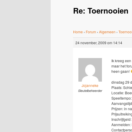
Re: Toernooien
Home
›
Forum
›
Algemeen
›
Toernoo
24 november, 2009 om 14:14
Ik kreeg een 
maar het for
heen gaan!
dinsdag 29 d
Jojanneke
Plaats: Sch
Sleutelbeheerder
Locatie: Boe
Speeltempo: 
Aanvangstijd
Prijzen: in n
Prijsuitreikin
Inschrijfgeld
Aanmelden: b
Contactperso