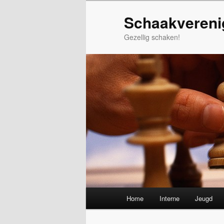
Spring
Schaakvereni
naar
de
Gezellig schaken!
primaire
inhoud
Hoofdmenu
Home
Interne
Jeugd