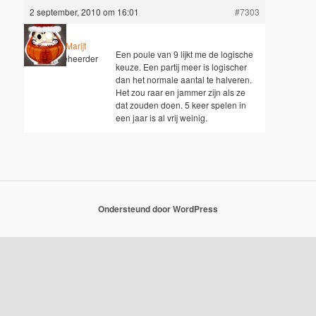
2 september, 2010 om 16:01
#7303
Sander Marijt
Een poule van 9 lijkt me de logische
Sleutelbeheerder
keuze. Een partij meer is logischer
dan het normale aantal te halveren.
Het zou raar en jammer zijn als ze
dat zouden doen. 5 keer spelen in
een jaar is al vrij weinig.
Ondersteund door WordPress