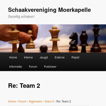
Spring
naar
Schaakvereniging Moerkapelle
de
Gezellig schaken!
primaire
inhoud
Hoofdmenu
Home
Interne
Jeugd
Externe
Rapid
Informatie
Forum
Publiceer
Re: Team 2
Home
›
Forum
›
Algemeen
›
Team 2
›
Re: Team 2