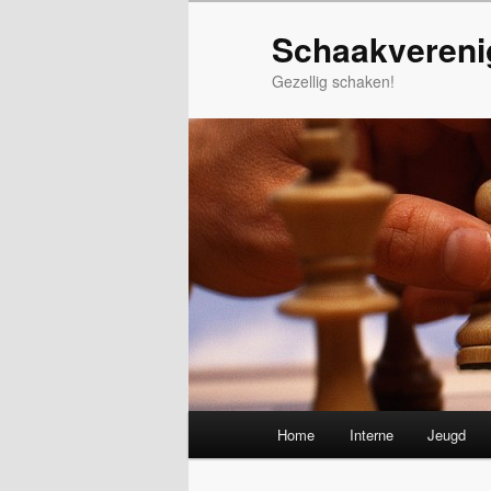
Spring
Schaakvereni
naar
de
Gezellig schaken!
primaire
inhoud
Hoofdmenu
Home
Interne
Jeugd