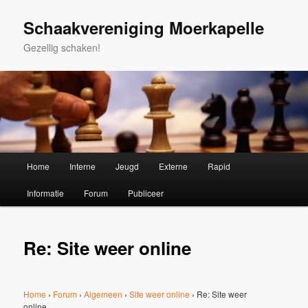
Spring
naar
Schaakvereniging Moerkapelle
de
Gezellig schaken!
primaire
inhoud
Hoofdmenu
Home
Interne
Jeugd
Externe
Rapid
Informatie
Forum
Publiceer
Re: Site weer online
Home
›
Forum
›
Algemeen
›
Site weer online
›
Re: Site weer
online