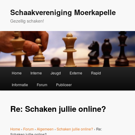
Spring
naar
Schaakvereniging Moerkapelle
de
Gezellig schaken!
primaire
inhoud
Hoofdmenu
Home
Interne
Jeugd
Externe
Rapid
Informatie
Forum
Publiceer
Re: Schaken jullie online?
Home
›
Forum
›
Algemeen
›
Schaken jullie online?
›
Re:
Schaken jullie online?