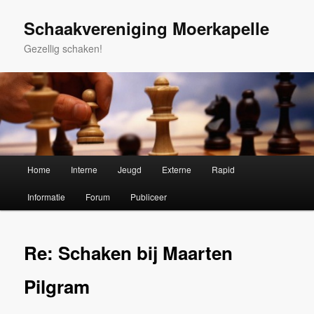
Spring
naar
Schaakvereniging Moerkapelle
de
Gezellig schaken!
primaire
inhoud
Hoofdmenu
Home
Interne
Jeugd
Externe
Rapid
Informatie
Forum
Publiceer
Re: Schaken bij Maarten
Pilgram