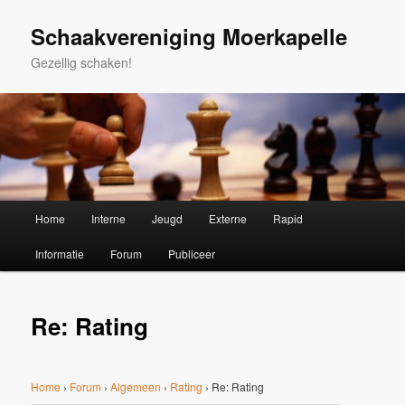
Spring
naar
Schaakvereniging Moerkapelle
de
Gezellig schaken!
primaire
inhoud
Hoofdmenu
Home
Interne
Jeugd
Externe
Rapid
Informatie
Forum
Publiceer
Re: Rating
Home
›
Forum
›
Algemeen
›
Rating
›
Re: Rating