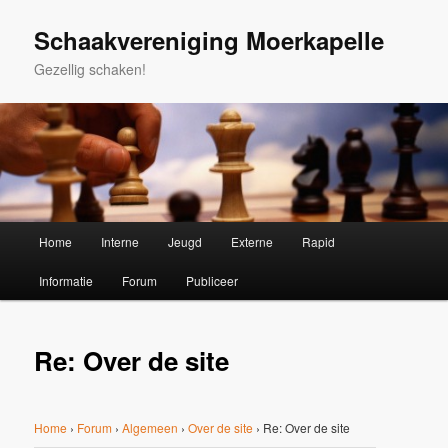
Spring
naar
Schaakvereniging Moerkapelle
de
Gezellig schaken!
primaire
inhoud
Hoofdmenu
Home
Interne
Jeugd
Externe
Rapid
Informatie
Forum
Publiceer
Re: Over de site
Home
›
Forum
›
Algemeen
›
Over de site
›
Re: Over de site