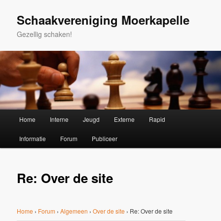
Spring
naar
Schaakvereniging Moerkapelle
de
Gezellig schaken!
primaire
inhoud
Hoofdmenu
Home
Interne
Jeugd
Externe
Rapid
Informatie
Forum
Publiceer
Re: Over de site
Home
›
Forum
›
Algemeen
›
Over de site
›
Re: Over de site