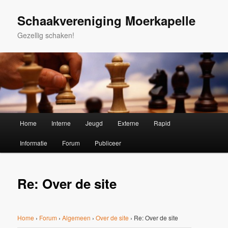
Spring
naar
Schaakvereniging Moerkapelle
de
Gezellig schaken!
primaire
inhoud
Hoofdmenu
Home
Interne
Jeugd
Externe
Rapid
Informatie
Forum
Publiceer
Re: Over de site
Home
›
Forum
›
Algemeen
›
Over de site
›
Re: Over de site