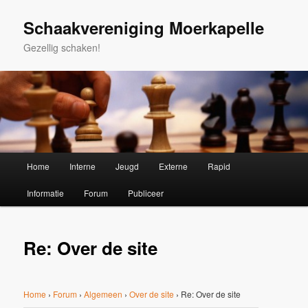
Spring
naar
Schaakvereniging Moerkapelle
de
Gezellig schaken!
primaire
inhoud
Hoofdmenu
Home
Interne
Jeugd
Externe
Rapid
Informatie
Forum
Publiceer
Re: Over de site
Home
›
Forum
›
Algemeen
›
Over de site
›
Re: Over de site